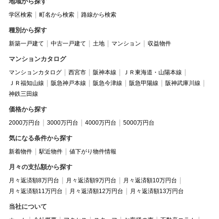
地域から探す
学区検索
町名から検索
路線から検索
種別から探す
新築一戸建て
中古一戸建て
土地
マンション
収益物件
マンションカタログ
マンションカタログ
西宮市
阪神本線
ＪＲ東海道・山陽本線
ＪＲ福知山線
阪急神戸本線
阪急今津線
阪急甲陽線
阪神武庫川線
神鉄三田線
価格から探す
2000万円台
3000万円台
4000万円台
5000万円台
気になる条件から探す
新着物件
駅近物件
値下がり物件情報
月々の支払額から探す
月々返済額8万円台
月々返済額9万円台
月々返済額10万円台
月々返済額11万円台
月々返済額12万円台
月々返済額13万円台
当社について