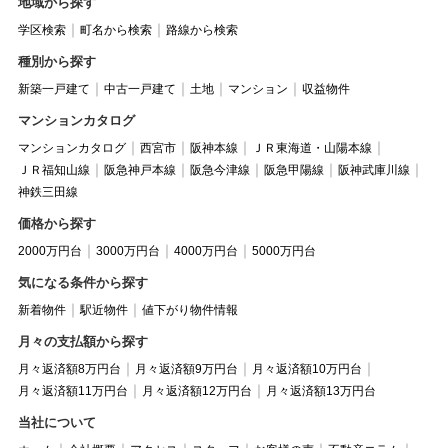
地域から探す
学区検索
町名から検索
路線から検索
種別から探す
新築一戸建て
中古一戸建て
土地
マンション
収益物件
マンションカタログ
マンションカタログ
西宮市
阪神本線
ＪＲ東海道・山陽本線
ＪＲ福知山線
阪急神戸本線
阪急今津線
阪急甲陽線
阪神武庫川線
神鉄三田線
価格から探す
2000万円台
3000万円台
4000万円台
5000万円台
気になる条件から探す
新着物件
駅近物件
値下がり物件情報
月々の支払額から探す
月々返済額8万円台
月々返済額9万円台
月々返済額10万円台
月々返済額11万円台
月々返済額12万円台
月々返済額13万円台
当社について