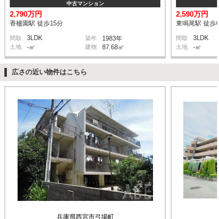
中古マンション
2,790万円
2,590万円
香櫨園駅 徒歩15分
東鳴尾駅 徒歩
3LDK
3LDK
間取
築年
1983年
間取
土地
-㎡
建物
87.68㎡
土地
-㎡
広さの近い物件はこちら
兵庫県西宮市弓場町