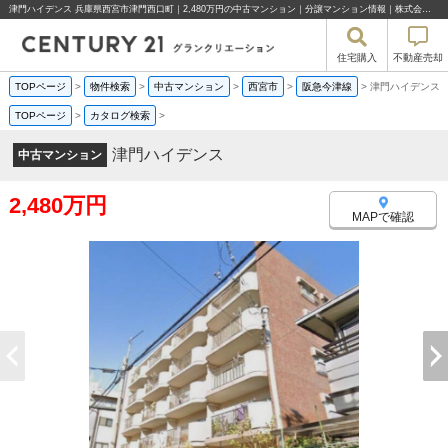
津門ハイデンス 兵庫県西宮市津門西口町｜2,480万円の中古マンション｜分譲マンション情報｜株式会社グランクリエーション
住宅購入
不動産売却
TOPページ
>
物件検索
>
中古マンション
>
西宮市
>
阪急今津線
>
津門ハイデンス
TOPページ
>
カタログ検索
>
津門ハイデンス
中古マンション
2,480万円
MAPで確認