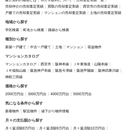
媒介契約の種類とは
仲介手数料について
売却査定実績一覧
売却仲介の売却査定実績
買取の売却査定実績
西宮市の売却査定実績
戸建ての売却査定実績
マンションの売却査定実績
土地の売却査定実績
地域から探す
学区検索
町名から検索
路線から検索
種別から探す
新築一戸建て
中古一戸建て
土地
マンション
収益物件
マンションカタログ
マンションカタログ
西宮市
阪神本線
ＪＲ東海道・山陽本線
ＪＲ福知山線
阪急神戸本線
阪急今津線
阪急甲陽線
阪神武庫川線
神鉄三田線
価格から探す
2000万円台
3000万円台
4000万円台
5000万円台
気になる条件から探す
新着物件
駅近物件
値下がり物件情報
月々の支払額から探す
月々返済額8万円台
月々返済額9万円台
月々返済額10万円台