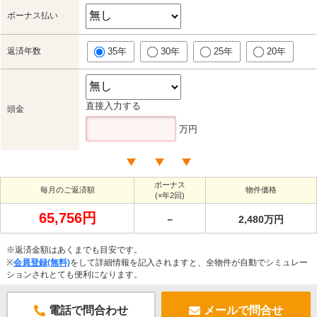
ボーナス払い
返済年数
35年
30年
25年
20年
直接入力する
頭金
万円
ボーナス
毎月のご返済額
物件価格
(×年2回)
65,756円
－
2,480万円
※返済金額はあくまでも目安です。
※
会員登録(無料)
をして詳細情報を記入されますと、全物件が自動でシミュレー
ションされとても便利になります。
電話で問合わせ
メールで問合せ