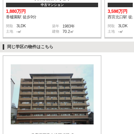
中古マンション
1,880万円
3,598万円
香櫨園駅 徒歩9分
西宮北口駅 徒
3LDK
3LDK
間取
築年
1983年
間取
土地
-㎡
建物
70.2㎡
土地
-㎡
同じ学区の物件はこちら