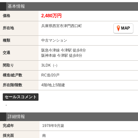
基本情報
2,480万円
価格
兵庫県西宮市津門西口町
所在地
MAP
種類
中古マンション
阪急今津線 今津駅 徒歩8分
交通
阪神本線 今津駅 徒歩8分
間取り
3LDK（-）
構造/総戸数
RC造/20戸
所在階/階数
4階/地上5階建
セールスコメント
-
詳細情報
完成年
1978年9月築
採光面
南