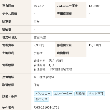
専有面積
70.73㎡
バルコニー面積
13.08m²
-
-
テラス面積
専用庭面積
駐車場
空無
-
駐輪場
現況/引渡し
空室/相談
管理費等
9,900円
修繕積立金
15,858円
土地権利
所有権
建物権利
-
管理形態：委託（巡回）
管理態様
管理組合：あり
管理会社：日本管財住宅管理
用途地域
第一種住居地域
取引態様
仲介
バルコニー
エレベーター
駐輪場
ペット不可
設備・条件
都市ガス
RHS-191601-1761
物件番号