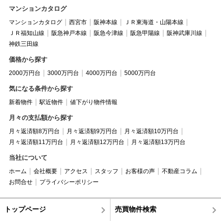
マンションカタログ
マンションカタログ
西宮市
阪神本線
ＪＲ東海道・山陽本線
ＪＲ福知山線
阪急神戸本線
阪急今津線
阪急甲陽線
阪神武庫川線
神鉄三田線
価格から探す
2000万円台
3000万円台
4000万円台
5000万円台
気になる条件から探す
新着物件
駅近物件
値下がり物件情報
月々の支払額から探す
月々返済額8万円台
月々返済額9万円台
月々返済額10万円台
月々返済額11万円台
月々返済額12万円台
月々返済額13万円台
当社について
ホーム
会社概要
アクセス
スタッフ
お客様の声
不動産コラム
お問合せ
プライバシーポリシー
トップページ
売買物件検索