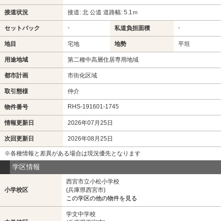
接道状況
接道: 北 公道 道路幅: 5.1ｍ
-
-
セットバック
私道負担面積
地目
宅地
地勢
平坦
用途地域
第二種中高層住居専用地域
都市計画
市街化区域
取引態様
仲介
RHS-191601-1745
物件番号
情報更新日
2026年07月25日
次回更新日
2026年08月25日
※各種情報と差異がある場合は現況優先となります
学区情報
西宮市立小松小学校
小学校区
(兵庫県西宮市)
この学区の他の物件を見る
学文中学校