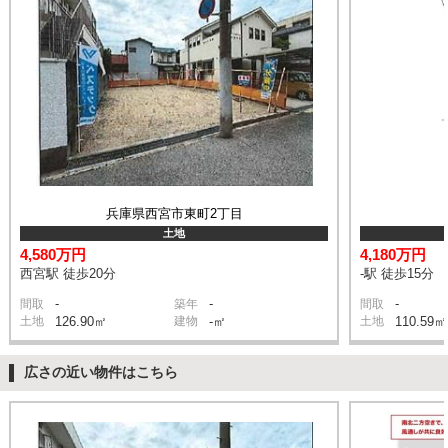
兵庫県西宮市東町2丁目
土地
4,580万円
4,180万円
西宮駅 徒歩20分
-駅 徒歩15分
-
-
-
間取
築年
間取
土地
126.90㎡
建物
-㎡
土地
110.59㎡
広さの近い物件はこちら