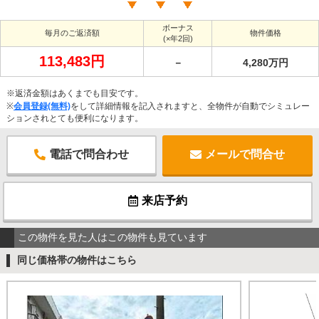
ボーナス
毎月のご返済額
物件価格
(×年2回)
113,483円
－
4,280万円
※返済金額はあくまでも目安です。
※
会員登録(無料)
をして詳細情報を記入されますと、全物件が自動でシミュレー
ションされとても便利になります。
電話で問合わせ
メールで問合せ
来店予約
この物件を見た人はこの物件も見ています
同じ価格帯の物件はこちら