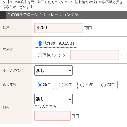
タ【2016年度】を元に加工したものですので、記載情報が現在の学区域と異な
る場合がございます。
この物件でローンシミュレーションする
価格
万円
地方銀行 (0.625％)
年利率
直接入力する
％
ボーナス払い
返済年数
35年
30年
25年
20年
直接入力する
頭金
万円