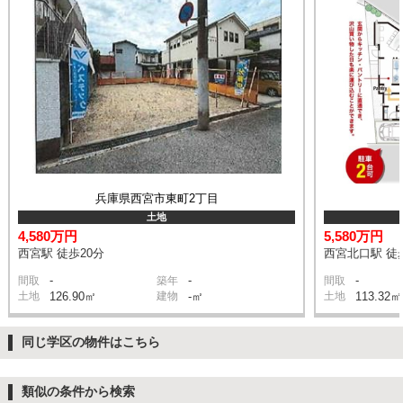
兵庫県西宮市東町2丁目
土地
4,580万円
5,580万円
西宮駅 徒歩20分
西宮北口駅 徒
-
-
-
間取
築年
間取
土地
126.90㎡
建物
-㎡
土地
113.32㎡
同じ学区の物件はこちら
類似の条件から検索