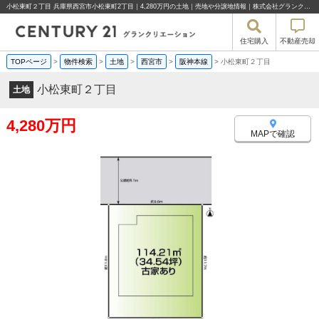
小松東町２丁目 兵庫県西宮市小松東町2丁目｜4,280万円の土地｜売地や分譲地情報｜株式会社グランクリエーション
住宅購入
不動産売却
TOPページ
>
物件検索
>
土地
>
西宮市
>
阪神本線
>
小松東町２丁目
小松東町２丁目
土地
4,280万円
MAPで確認