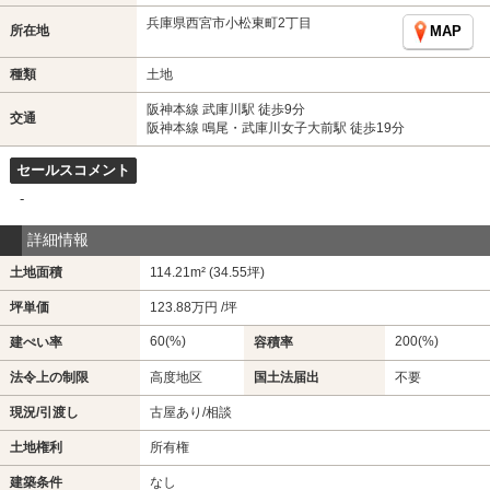
兵庫県西宮市小松東町2丁目
所在地
MAP
種類
土地
阪神本線 武庫川駅 徒歩9分
交通
阪神本線 鳴尾・武庫川女子大前駅 徒歩19分
セールスコメント
-
詳細情報
土地面積
114.21m² (34.55坪)
坪単価
123.88万円 /坪
60(%)
200(%)
建ぺい率
容積率
法令上の制限
高度地区
国土法届出
不要
現況/引渡し
古屋あり/相談
土地権利
所有権
建築条件
なし