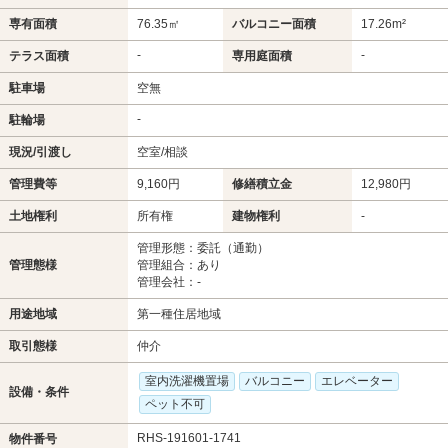
専有面積
76.35㎡
バルコニー面積
17.26m²
-
-
テラス面積
専用庭面積
駐車場
空無
-
駐輪場
現況/引渡し
空室/相談
管理費等
9,160円
修繕積立金
12,980円
土地権利
所有権
建物権利
-
管理形態：委託（通勤）
管理態様
管理組合：あり
管理会社：-
用途地域
第一種住居地域
取引態様
仲介
室内洗濯機置場
バルコニー
エレベーター
設備・条件
ペット不可
RHS-191601-1741
物件番号