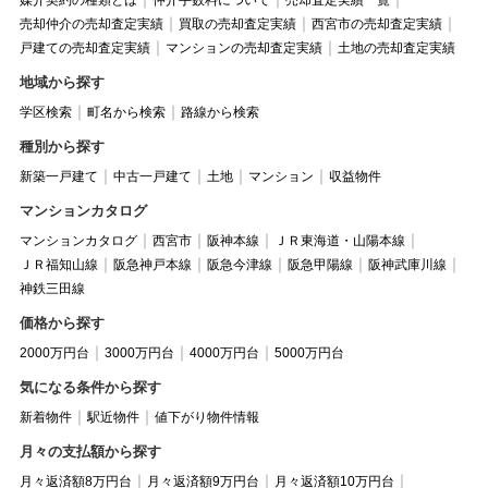
媒介契約の種類とは
仲介手数料について
売却査定実績一覧
売却仲介の売却査定実績
買取の売却査定実績
西宮市の売却査定実績
戸建ての売却査定実績
マンションの売却査定実績
土地の売却査定実績
地域から探す
学区検索
町名から検索
路線から検索
種別から探す
新築一戸建て
中古一戸建て
土地
マンション
収益物件
マンションカタログ
マンションカタログ
西宮市
阪神本線
ＪＲ東海道・山陽本線
ＪＲ福知山線
阪急神戸本線
阪急今津線
阪急甲陽線
阪神武庫川線
神鉄三田線
価格から探す
2000万円台
3000万円台
4000万円台
5000万円台
気になる条件から探す
新着物件
駅近物件
値下がり物件情報
月々の支払額から探す
月々返済額8万円台
月々返済額9万円台
月々返済額10万円台