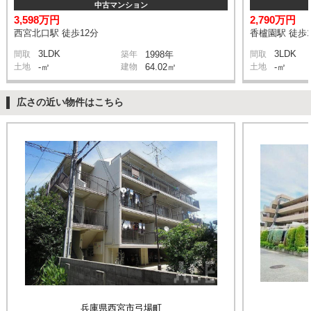
中古マンション
3,598万円
2,790万円
西宮北口駅 徒歩12分
香櫨園駅 徒歩1
3LDK
3LDK
間取
築年
1998年
間取
土地
-㎡
建物
64.02㎡
土地
-㎡
広さの近い物件はこちら
兵庫県西宮市弓場町