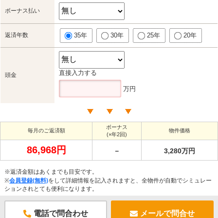
ボーナス払い
返済年数
35年
30年
25年
20年
直接入力する
頭金
万円
ボーナス
毎月のご返済額
物件価格
(×年2回)
86,968円
－
3,280万円
※返済金額はあくまでも目安です。
※
会員登録(無料)
をして詳細情報を記入されますと、全物件が自動でシミュレー
ションされとても便利になります。
電話で問合わせ
メールで問合せ