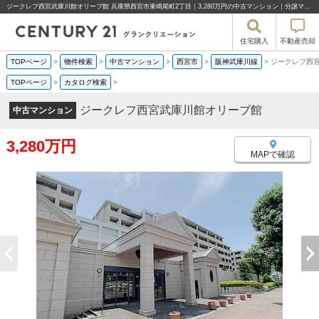
ジークレフ西宮武庫川館オリーブ館 兵庫県西宮市東鳴尾町2丁目｜3,280万円の中古マンション｜分譲マンション情報｜株式会社グランクリエーション
住宅購入
不動産売却
TOPページ
>
物件検索
>
中古マンション
>
西宮市
>
阪神武庫川線
>
ジークレフ西
TOPページ
>
カタログ検索
>
ジークレフ西宮武庫川館オリーブ館
中古マンション
3,280万円
MAPで確認