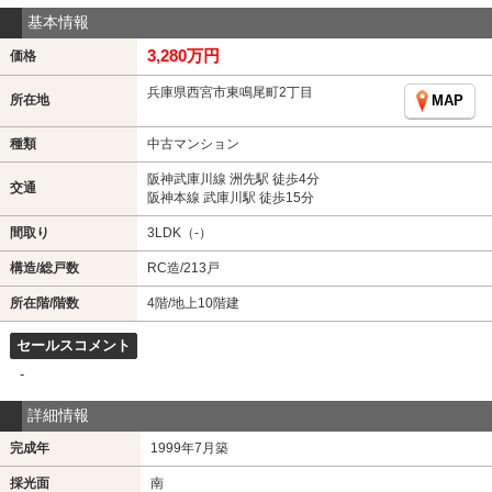
基本情報
3,280万円
価格
兵庫県西宮市東鳴尾町2丁目
所在地
MAP
種類
中古マンション
阪神武庫川線 洲先駅 徒歩4分
交通
阪神本線 武庫川駅 徒歩15分
間取り
3LDK（-）
構造/総戸数
RC造/213戸
所在階/階数
4階/地上10階建
セールスコメント
-
詳細情報
完成年
1999年7月築
採光面
南