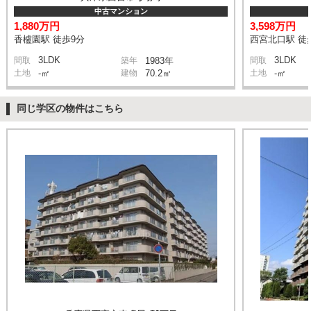
中古マンション
1,880万円
3,598万円
香櫨園駅 徒歩9分
西宮北口駅 徒
3LDK
3LDK
間取
築年
1983年
間取
土地
-㎡
建物
70.2㎡
土地
-㎡
同じ学区の物件はこちら