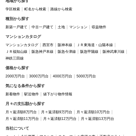
地域から探す
学区検索
町名から検索
路線から検索
種別から探す
新築一戸建て
中古一戸建て
土地
マンション
収益物件
マンションカタログ
マンションカタログ
西宮市
阪神本線
ＪＲ東海道・山陽本線
ＪＲ福知山線
阪急神戸本線
阪急今津線
阪急甲陽線
阪神武庫川線
神鉄三田線
価格から探す
2000万円台
3000万円台
4000万円台
5000万円台
気になる条件から探す
新着物件
駅近物件
値下がり物件情報
月々の支払額から探す
月々返済額8万円台
月々返済額9万円台
月々返済額10万円台
月々返済額11万円台
月々返済額12万円台
月々返済額13万円台
当社について