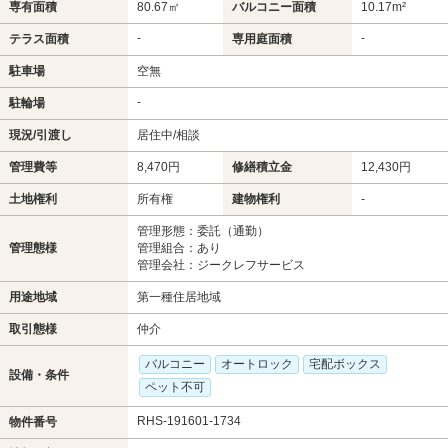
専有面積
80.67㎡
バルコニー面積
10.17m²
-
-
テラス面積
専用庭面積
駐車場
空無
-
駐輪場
現況/引渡し
居住中/相談
管理費等
8,470円
修繕積立金
12,430円
土地権利
所有権
建物権利
-
管理形態：委託（通勤）
管理態様
管理組合：あり
管理会社：ジークレフサービス
用途地域
第一種住居地域
取引態様
仲介
バルコニー
オートロック
宅配ボックス
設備・条件
ペット不可
RHS-191601-1734
物件番号