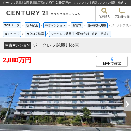
ジークレフ武庫川公園 兵庫県西宮市笠屋町｜2,880万円の中古マンション｜分譲マンション情報｜株式会社グランクリエーション
住宅購入
不動産売却
TOPページ
>
物件検索
>
中古マンション
>
西宮市
>
阪神武庫川線
>
ジークレフ武
TOPページ
>
カタログ検索
>
ジークレフ武庫川公園の売却（査定・相場）
ジークレフ武庫川公園
中古マンション
2,880万円
MAPで確認