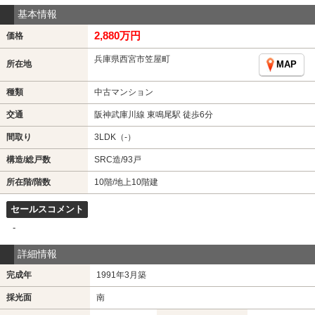
基本情報
2,880万円
価格
兵庫県西宮市笠屋町
所在地
MAP
種類
中古マンション
交通
阪神武庫川線 東鳴尾駅 徒歩6分
間取り
3LDK（-）
構造/総戸数
SRC造/93戸
所在階/階数
10階/地上10階建
セールスコメント
-
詳細情報
完成年
1991年3月築
採光面
南