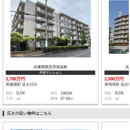
兵庫県西宮市前浜町
兵
中古マンション
2,790万円
2,590万円
香櫨園駅 徒歩15分
東鳴尾駅 徒歩
3LDK
3LDK
間取
築年
1983年
間取
土地
-㎡
建物
87.68㎡
土地
-㎡
広さの近い物件はこちら