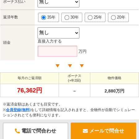
ボーナス払い
返済年数
35年
30年
25年
20年
直接入力する
頭金
万円
ボーナス
毎月のご返済額
物件価格
(×年2回)
76,362円
－
2,880万円
※返済金額はあくまでも目安です。
※
会員登録(無料)
をして詳細情報を記入されますと、全物件が自動でシミュレー
ションされとても便利になります。
電話で問合わせ
メールで問合せ