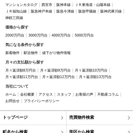
マンションカタログ
西宮市
阪神本線
ＪＲ東海道・山陽本線
ＪＲ福知山線
阪急神戸本線
阪急今津線
阪急甲陽線
阪神武庫川線
神鉄三田線
価格から探す
2000万円台
3000万円台
4000万円台
5000万円台
気になる条件から探す
新着物件
駅近物件
値下がり物件情報
月々の支払額から探す
月々返済額8万円台
月々返済額9万円台
月々返済額10万円台
月々返済額11万円台
月々返済額12万円台
月々返済額13万円台
当社について
ホーム
会社概要
アクセス
スタッフ
お客様の声
不動産コラム
お問合せ
プライバシーポリシー
トップページ
売買物件検索
町名から検索
学区から検索