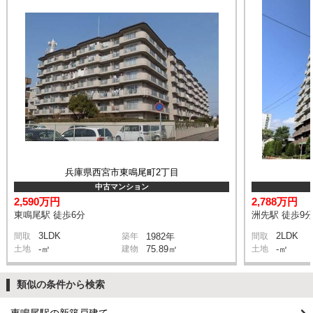
兵庫県西宮市東鳴尾町2丁目
中古マンション
2,590万円
2,788万円
東鳴尾駅 徒歩6分
洲先駅 徒歩9
3LDK
2LDK
間取
築年
1982年
間取
土地
-㎡
建物
75.89㎡
土地
-㎡
類似の条件から検索
東鳴尾駅の新築戸建て