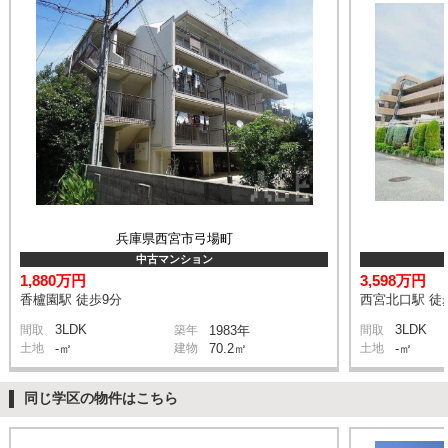
兵庫県西宮市弓場町
中古マンション
1,880万円
3,598万円
香櫨園駅 徒歩9分
西宮北口駅 徒
3LDK
3LDK
間取
築年
1983年
間取
土地
-㎡
建物
70.2㎡
土地
-㎡
同じ学区の物件はこちら