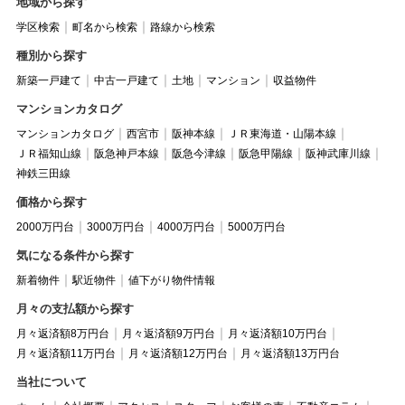
地域から探す
学区検索
町名から検索
路線から検索
種別から探す
新築一戸建て
中古一戸建て
土地
マンション
収益物件
マンションカタログ
マンションカタログ
西宮市
阪神本線
ＪＲ東海道・山陽本線
ＪＲ福知山線
阪急神戸本線
阪急今津線
阪急甲陽線
阪神武庫川線
神鉄三田線
価格から探す
2000万円台
3000万円台
4000万円台
5000万円台
気になる条件から探す
新着物件
駅近物件
値下がり物件情報
月々の支払額から探す
月々返済額8万円台
月々返済額9万円台
月々返済額10万円台
月々返済額11万円台
月々返済額12万円台
月々返済額13万円台
当社について