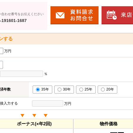
い合わせ番号をお伝えください
-191601-1687
ンする
万円
％
済年数
35年
30年
25年
20年
接入力する
万円
ボーナス(×年2回)
物件価格