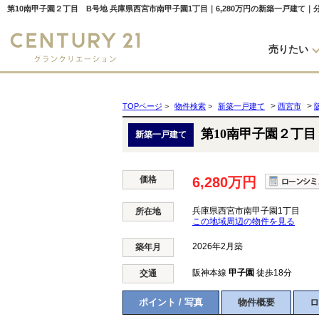
売りたい
>
>
TOPページ
>
物件検索
>
新築一戸建て
西宮市
第10南甲子園２丁目
新築一戸建て
価格
6,280万円
兵庫県西宮市南甲子園1丁目
所在地
この地域周辺の物件を見る
2026年2月築
築年月
阪神本線
甲子園
徒歩18分
交通
ポイント / 写真
物件概要
ロ