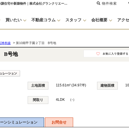
物件検索
第10南甲子園２丁目 B号地 兵庫県西宮市南甲子園1丁目｜6,280万円の新築一戸建て｜分譲住宅や新築物件｜株式会社グランクリエーション
買いたい
不動産コラム
スタッフ
会社概要
アク
>
阪神本線
第10南甲子園２丁目 B号地
 B号地
115.61m² (34.97坪)
1
土地面積
建物面積
4LDK （-）
間取り
ーンシミュレーション
お問合せ