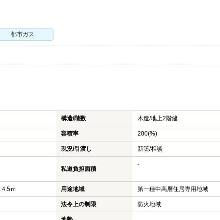
都市ガス
構造/階数
木造/
地上2階建
容積率
200(%)
現況/引渡し
新築/相談
-
私道負担面積
 4.5ｍ
用途地域
第一種中高層住居専用地域
法令上の制限
防火地域
地勢