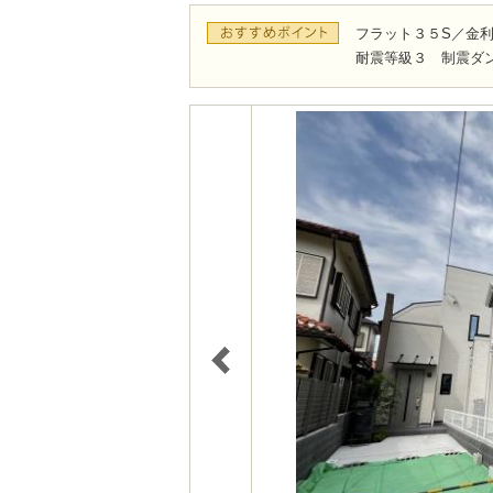
フラット３５S／金利
耐震等級３ 制震ダ