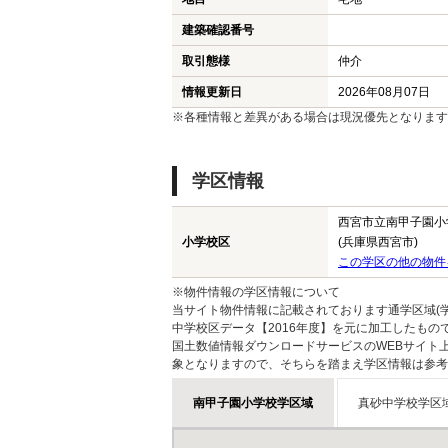
建築確認番号
取引態様
仲介
情報更新日
2026年08月07日
※各種情報と差異がある場合は現況優先となります
学区情報
西宮市立南甲子園小
小学校区
(兵庫県西宮市)
この学区の他の物件
※物件情報の学区情報について
当サイト物件情報に記載されております通学区域(学
中学校区データ【2016年度】を元に加工したも
国土数値情報ダウンロードサービスのWEBサイト
象となりますので、そちらを踏まえ学区情報は参考
南甲子園小学校学区域
真砂中学校学区