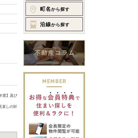
町名
から探す
沿線
から探す
年度】及び
見直しの対