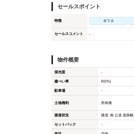
セールスポイント
特徴
本下水
セールスコメント
-
物件概要
採光面
-
建ぺい率
60(%)
駐車場
-
土地権利
所有権
接道状況
接道: 南 公道 道路幅:
セットバック
-
地目
宅地