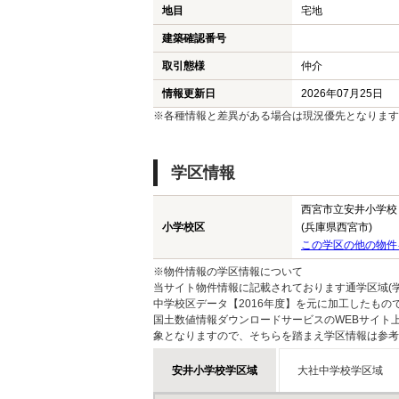
地目
宅地
建築確認番号
取引態様
仲介
情報更新日
2026年07月25日
※各種情報と差異がある場合は現況優先となります
学区情報
西宮市立安井小学校
小学校区
(兵庫県西宮市)
この学区の他の物件
※物件情報の学区情報について
当サイト物件情報に記載されております通学区域(学
中学校区データ【2016年度】を元に加工したも
国土数値情報ダウンロードサービスのWEBサイト
象となりますので、そちらを踏まえ学区情報は参考
安井小学校学区域
大社中学校学区域