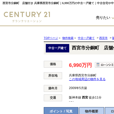
西宮市分銅町 店舗付き 兵庫県西宮市分銅町｜6,990万円の中古一戸建て｜中古住宅や
売りたい
>
>
TOPページ
>
物件検索
>
中古一戸建て
西宮市
西宮市分銅町 店舗
中古一戸建て
価格
6,990万円
兵庫県西宮市分銅町
所在地
この地域周辺の物件を見る
2009年5月築
築年月
阪神本線
西宮
徒歩11分
交通
-
-
-
ポイント / 写真
物件概要
ロ