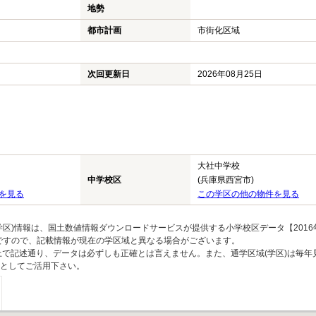
地勢
都市計画
市街化区域
次回更新日
2026年08月25日
大社中学校
中学校区
(兵庫県西宮市)
を見る
この学区の他の物件を見る
区)情報は、国土数値情報ダウンロードサービスが提供する小学校区データ【2016
のですので、記載情報が現在の学区域と異なる場合がございます。
上で記述通り、データは必ずしも正確とは言えません。また、通学区域(学区)は毎年
としてご活用下さい。