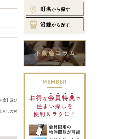
町名
から探す
沿線
から探す
年度】及び
見直しの対