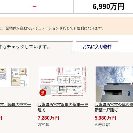
－
6,990万円
と、全物件が自動でシミュレーションされとても便利になります。
件もチェックしています。
お気に入り物件
市川添町の中古一
兵庫県西宮市浜町の新築一戸
兵庫県西宮市今津久
建て
新築一戸建て
円
7,280万円
5,980万円
西宮 駅
久寿川 駅