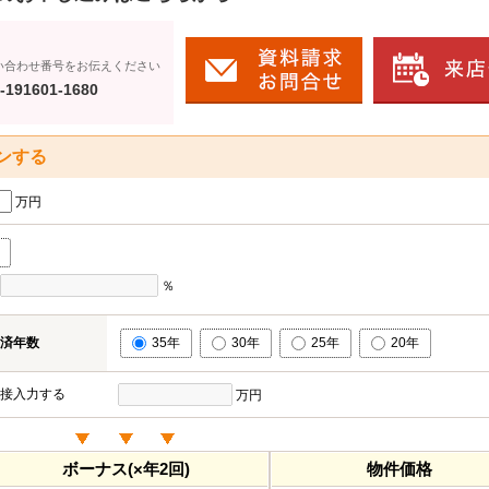
い合わせ番号をお伝えください
-191601-1680
ンする
万円
％
済年数
35年
30年
25年
20年
接入力する
万円
ボーナス(×年2回)
物件価格