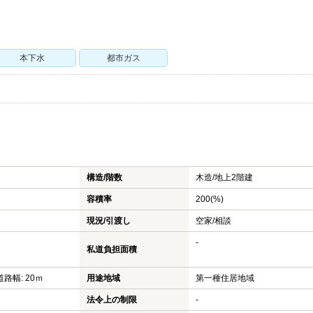
本下水
都市ガス
構造/階数
木造/
地上2階建
容積率
200(%)
現況/引渡し
空家/相談
-
私道負担面積
道路幅: 20ｍ
用途地域
第一種住居地域
法令上の制限
-