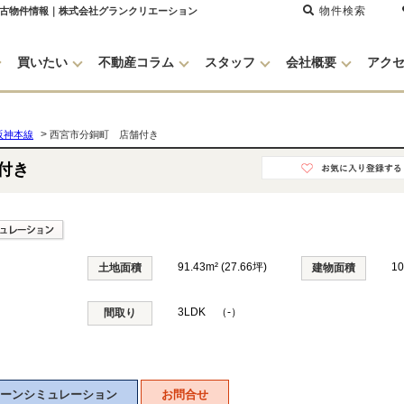
物件検索
中古物件情報｜株式会社グランクリエーション
買いたい
不動産コラム
スタッフ
会社概要
アク
>
阪神本線
西宮市分銅町 店舗付き
付き
91.43m² (27.66坪)
1
土地面積
建物面積
3LDK （-）
間取り
ーンシミュレーション
お問合せ