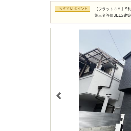
【フラット３５】S
第三者評価BELS建