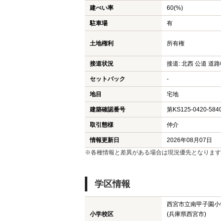
建ぺい率
60(%)
駐車場
有
土地権利
所有権
接道状況
接道: 北西 公道 道路幅
セットバック
-
地目
宅地
建築確認番号
第KS125-0420-584
取引態様
仲介
情報更新日
2026年08月07日
※各種情報と差異がある場合は現況優先となります
学区情報
西宮市立南甲子園小
小学校区
(兵庫県西宮市)