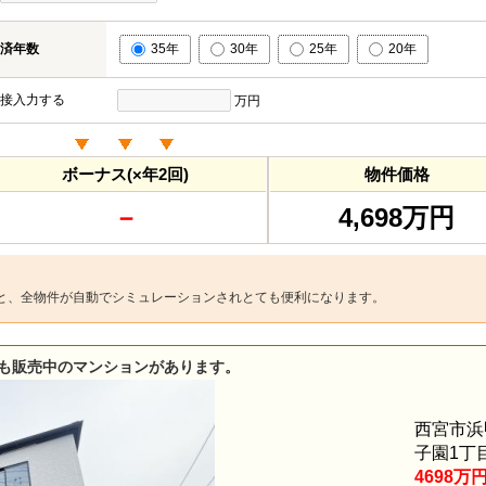
済年数
35年
30年
25年
20年
接入力する
万円
ボーナス(×年2回)
物件価格
－
4,698万円
と、全物件が自動でシミュレーションされとても便利になります。
も販売中のマンションがあります。
西宮市浜
子園1丁
4698万