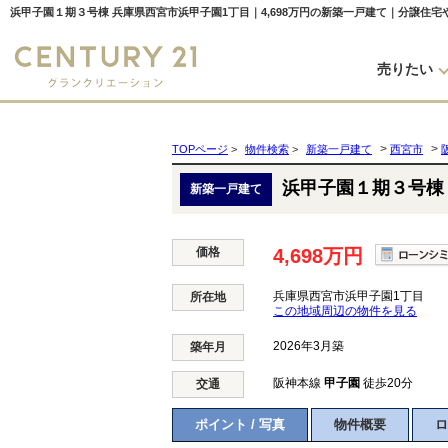
浜甲子園１期３号棟 兵庫県西宮市浜甲子園1丁目｜4,698万円の新築一戸建て｜分譲住
売りたい
>
>
TOPページ
>
物件検索
>
新築一戸建て
西宮市
浜甲子園１期３号棟
新築一戸建て
価格
4,698万円
兵庫県西宮市浜甲子園1丁目
所在地
この地域周辺の物件を見る
2026年3月築
築年月
阪神本線
甲子園
徒歩20分
交通
ポイント / 写真
物件概要
ロ