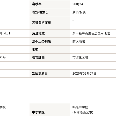
容積率
200(%)
現況/引渡し
新築/相談
-
私道負担面積
: 4.51ｍ
用途地域
第一種中高層住居専用地域
法令上の制限
防火地域
地勢
04号
都市計画
市街化区域
次回更新日
2026年09月07日
学校
鳴尾中学校
中学校区
(兵庫県西宮市)