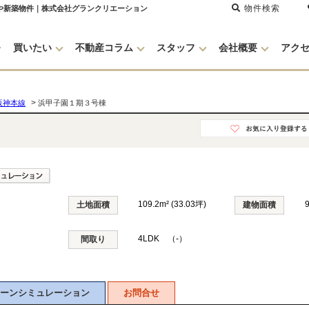
物件検索
宅や新築物件｜株式会社グランクリエーション
買いたい
不動産コラム
スタッフ
会社概要
アク
>
阪神本線
浜甲子園１期３号棟
109.2m² (33.03坪)
土地面積
建物面積
4LDK （-）
間取り
ーンシミュレーション
お問合せ