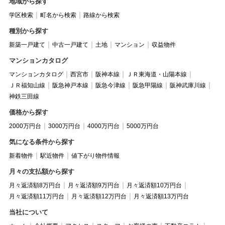
地域から探す
学区検索
町名から検索
路線から検索
種別から探す
新築一戸建て
中古一戸建て
土地
マンション
収益物件
マンションカタログ
マンションカタログ
西宮市
阪神本線
ＪＲ東海道・山陽本線
ＪＲ福知山線
阪急神戸本線
阪急今津線
阪急甲陽線
阪神武庫川線
神鉄三田線
価格から探す
2000万円台
3000万円台
4000万円台
5000万円台
気になる条件から探す
新着物件
駅近物件
値下がり物件情報
月々の支払額から探す
月々返済額8万円台
月々返済額9万円台
月々返済額10万円台
月々返済額11万円台
月々返済額12万円台
月々返済額13万円台
当社について