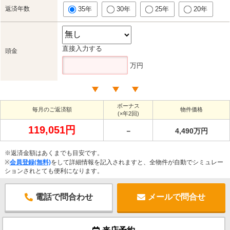
返済年数
35年
30年
25年
20年
直接入力する
頭金
万円
ボーナス
毎月のご返済額
物件価格
(×年2回)
119,051円
－
4,490万円
※返済金額はあくまでも目安です。
※
会員登録(無料)
をして詳細情報を記入されますと、全物件が自動でシミュレー
ションされとても便利になります。
電話で問合わせ
メールで問合せ