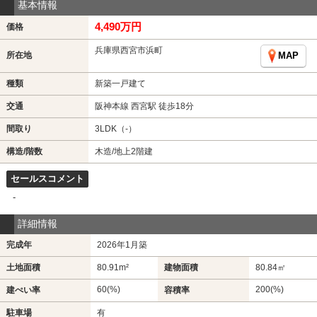
基本情報
4,490万円
価格
兵庫県西宮市浜町
所在地
MAP
種類
新築一戸建て
交通
阪神本線 西宮駅 徒歩18分
間取り
3LDK（-）
構造/階数
木造/地上2階建
セールスコメント
-
詳細情報
完成年
2026年1月築
土地面積
80.91m²
建物面積
80.84㎡
60(%)
200(%)
建ぺい率
容積率
駐車場
有