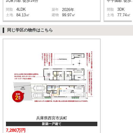
武庫川駅 徒歩14分
甲子園駅 徒歩1
4LDK
3DK
間取
築年
2026年
間取
土地
84.13㎡
建物
99.97㎡
土地
77.74㎡
同じ学区の物件はこちら
兵庫県西宮市浜町
新築一戸建て
7,280万円