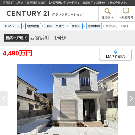
西宮浜町 1号棟 兵庫県西宮市浜町｜4,490万円の新築一戸建て｜分譲住宅や新築物件｜株式会社グランクリエーション
住宅購入
不動産売却
TOPページ
>
物件検索
>
新築一戸建て
>
西宮市
>
阪神本線
>
西宮浜町 1号棟
西宮浜町 1号棟
新築一戸建て
4,490万円
MAPで確認