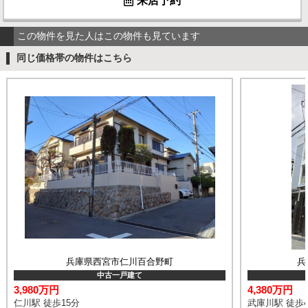
来店予約
この物件を見た人はこの物件も見ています
同じ価格帯の物件はこちら
兵庫県西宮市仁川百合野町
兵
中古一戸建て
3,980万円
4,380万円
仁川駅 徒歩15分
武庫川駅 徒歩