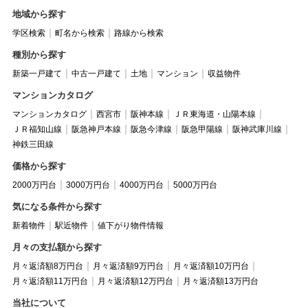
地域から探す
学区検索
町名から検索
路線から検索
種別から探す
新築一戸建て
中古一戸建て
土地
マンション
収益物件
マンションカタログ
マンションカタログ
西宮市
阪神本線
ＪＲ東海道・山陽本線
ＪＲ福知山線
阪急神戸本線
阪急今津線
阪急甲陽線
阪神武庫川線
神鉄三田線
価格から探す
2000万円台
3000万円台
4000万円台
5000万円台
気になる条件から探す
新着物件
駅近物件
値下がり物件情報
月々の支払額から探す
月々返済額8万円台
月々返済額9万円台
月々返済額10万円台
月々返済額11万円台
月々返済額12万円台
月々返済額13万円台
当社について