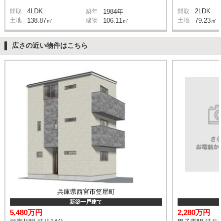
4LDK
2LDK
間取
築年
1984年
間取
土地
138.87㎡
建物
106.11㎡
土地
79.23㎡
広さの近い物件はこちら
兵庫県西宮市笠屋町
新築一戸建て
5,480万円
2,280万円