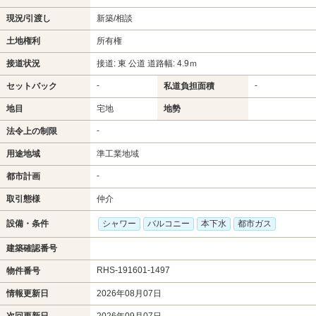
現況/引渡し
新築/相談
土地権利
所有権
接道状況
接道: 東 公道 道路幅: 4.9ｍ
-
-
セットバック
私道負担面積
地目
宅地
地勢
-
法令上の制限
用途地域
準工業地域
-
都市計画
取引態様
仲介
設備・条件
シャワー
バルコニー
本下水
都市ガス
建築確認番号
RHS-191601-1497
物件番号
情報更新日
2026年08月07日
次回更新日
2026年09月07日