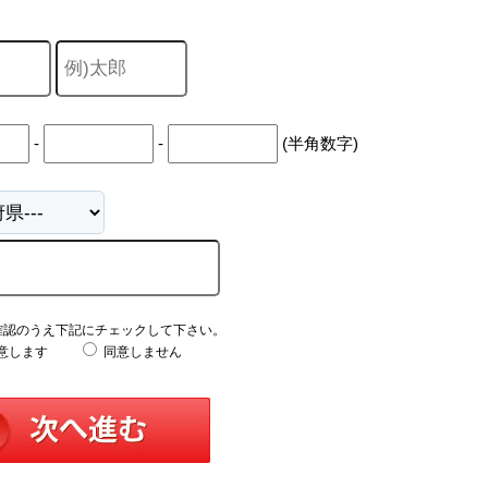
-
-
(半角数字)
確認のうえ下記にチェックして下さい。
意します
同意しません