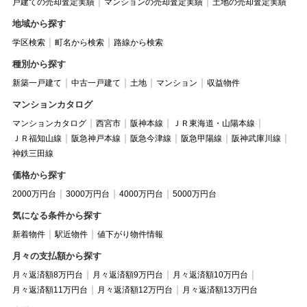
戸建ての売却査定実績
マンションの売却査定実績
土地の売却査定実績
地域から探す
学区検索
町名から検索
路線から検索
種別から探す
新築一戸建て
中古一戸建て
土地
マンション
収益物件
マンションカタログ
マンションカタログ
西宮市
阪神本線
ＪＲ東海道・山陽本線
ＪＲ福知山線
阪急神戸本線
阪急今津線
阪急甲陽線
阪神武庫川線
神鉄三田線
価格から探す
2000万円台
3000万円台
4000万円台
5000万円台
気になる条件から探す
新着物件
駅近物件
値下がり物件情報
月々の支払額から探す
月々返済額8万円台
月々返済額9万円台
月々返済額10万円台
月々返済額11万円台
月々返済額12万円台
月々返済額13万円台