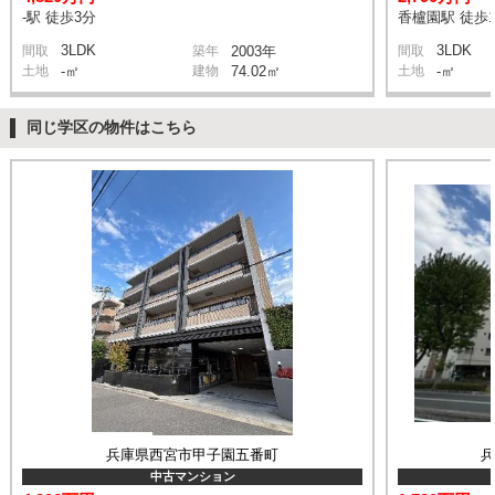
-駅 徒歩3分
香櫨園駅 徒歩1
3LDK
3LDK
間取
築年
2003年
間取
土地
-㎡
建物
74.02㎡
土地
-㎡
同じ学区の物件はこちら
兵庫県西宮市甲子園五番町
中古マンション