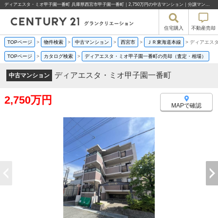
ディアエスタ・ミオ甲子園一番町 兵庫県西宮市甲子園一番町｜2,750万円の中古マンション｜分譲マンション情報｜株式会社グランクリエーション
住宅購入
不動産売却
TOPページ
>
物件検索
>
中古マンション
>
西宮市
>
ＪＲ東海道本線
>
ディアエス
TOPページ
>
カタログ検索
>
ディアエスタ・ミオ甲子園一番町の売却（査定・相場）
ディアエスタ・ミオ甲子園一番町
中古マンション
2,750万円
MAPで確認