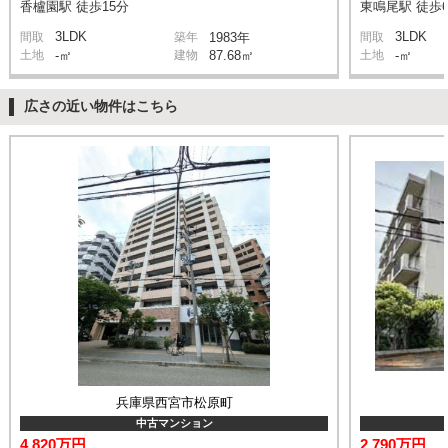
香櫨園駅 徒歩15分
東鳴尾駅 徒歩
3LDK
3LDK
間取
築年
1983年
間取
土地
-㎡
建物
87.68㎡
土地
-㎡
広さの近い物件はこちら
兵庫県西宮市松原町
中古マンション
4,820万円
2,790万円