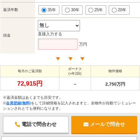
返済年数
35年
30年
25年
20年
直接入力する
頭金
万円
ボーナス
毎月のご返済額
物件価格
(×年2回)
72,915円
－
2,750万円
※返済金額はあくまでも目安です。
※
会員登録(無料)
をして詳細情報を記入されますと、全物件が自動でシミュレー
ションされとても便利になります。
電話で問合わせ
メールで問合せ