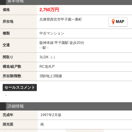
基本情報
2,750万円
価格
兵庫県西宮市甲子園一番町
所在地
MAP
種類
中古マンション
阪神本線 甲子園駅 徒歩20分
交通
- -駅 -
間取り
3LDK（-）
構造/総戸数
RC造/6戸
所在階/階数
3階/地上3階建
セールスコメント
-
詳細情報
完成年
1997年2月築
採光面
南