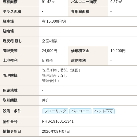
専有面積
91.42㎡
バルコニー面積
9.87m²
-
-
テラス面積
専用庭面積
駐車場
有:15,000円/月
-
駐輪場
現況/引渡し
空室/相談
管理費等
24,900円
修繕積立金
19,200円
土地権利
所有権
建物権利
-
管理形態：委託（巡回）
管理態様
管理組合：なし
管理会社：-
-
用途地域
取引態様
仲介
設備・条件
フローリング
バルコニー
ペット不可
RHS-191601-1341
物件番号
情報更新日
2026年08月07日