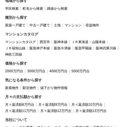
地域から探す
学区検索
町名から検索
路線から検索
種別から探す
新築一戸建て
中古一戸建て
土地
マンション
収益物件
マンションカタログ
マンションカタログ
西宮市
阪神本線
ＪＲ東海道・山陽本線
ＪＲ福知山線
阪急神戸本線
阪急今津線
阪急甲陽線
阪神武庫川線
神鉄三田線
価格から探す
2000万円台
3000万円台
4000万円台
5000万円台
気になる条件から探す
新着物件
駅近物件
値下がり物件情報
月々の支払額から探す
月々返済額8万円台
月々返済額9万円台
月々返済額10万円台
月々返済額11万円台
月々返済額12万円台
月々返済額13万円台
当社について