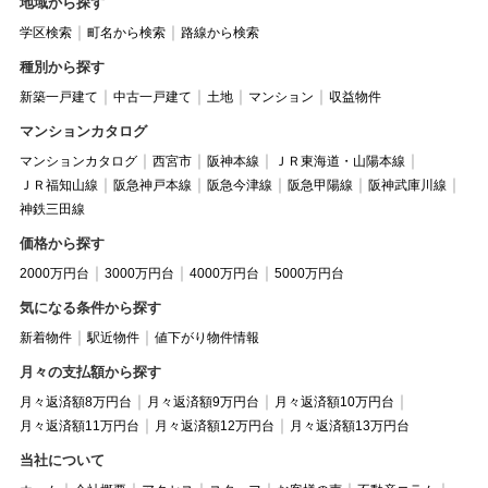
地域から探す
学区検索
町名から検索
路線から検索
種別から探す
新築一戸建て
中古一戸建て
土地
マンション
収益物件
マンションカタログ
マンションカタログ
西宮市
阪神本線
ＪＲ東海道・山陽本線
ＪＲ福知山線
阪急神戸本線
阪急今津線
阪急甲陽線
阪神武庫川線
神鉄三田線
価格から探す
2000万円台
3000万円台
4000万円台
5000万円台
気になる条件から探す
新着物件
駅近物件
値下がり物件情報
月々の支払額から探す
月々返済額8万円台
月々返済額9万円台
月々返済額10万円台
月々返済額11万円台
月々返済額12万円台
月々返済額13万円台
当社について