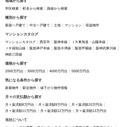
地域から探す
学区検索
町名から検索
路線から検索
種別から探す
新築一戸建て
中古一戸建て
土地
マンション
収益物件
マンションカタログ
マンションカタログ
西宮市
阪神本線
ＪＲ東海道・山陽本線
ＪＲ福知山線
阪急神戸本線
阪急今津線
阪急甲陽線
阪神武庫川線
神鉄三田線
価格から探す
2000万円台
3000万円台
4000万円台
5000万円台
気になる条件から探す
新着物件
駅近物件
値下がり物件情報
月々の支払額から探す
月々返済額8万円台
月々返済額9万円台
月々返済額10万円台
月々返済額11万円台
月々返済額12万円台
月々返済額13万円台
当社について