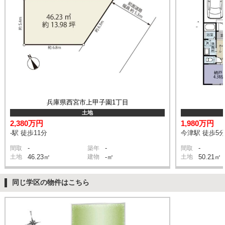
兵庫県西宮市上甲子園1丁目
土地
2,380万円
1,980万円
-駅 徒歩11分
今津駅 徒歩5
-
-
-
間取
築年
間取
土地
46.23㎡
建物
-㎡
土地
50.21㎡
同じ学区の物件はこちら