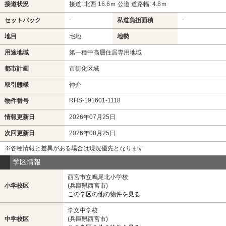
接道状況
接道: 北西 16.6ｍ 公道 道路幅: 4.8ｍ
-
-
セットバック
私道負担面積
地目
宅地
地勢
用途地域
第一種中高層住居専用地域
都市計画
市街化区域
取引態様
仲介
RHS-191601-1118
物件番号
情報更新日
2026年07月25日
次回更新日
2026年08月25日
※各種情報と差異がある場合は現況優先となります
学区情報
西宮市立鳴尾北小学校
小学校区
(兵庫県西宮市)
この学区の他の物件を見る
学文中学校
中学校区
(兵庫県西宮市)