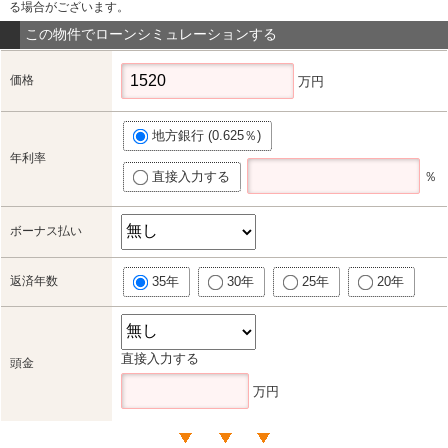
る場合がございます。
この物件でローンシミュレーションする
価格
万円
地方銀行 (0.625％)
年利率
直接入力する
％
ボーナス払い
返済年数
35年
30年
25年
20年
直接入力する
頭金
万円