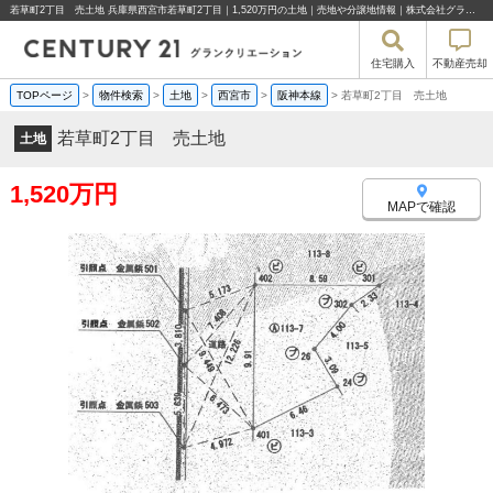
若草町2丁目 売土地 兵庫県西宮市若草町2丁目｜1,520万円の土地｜売地や分譲地情報｜株式会社グランクリエーション
住宅購入
不動産売却
TOPページ
>
物件検索
>
土地
>
西宮市
>
阪神本線
>
若草町2丁目 売土地
若草町2丁目 売土地
土地
1,520万円
MAPで確認