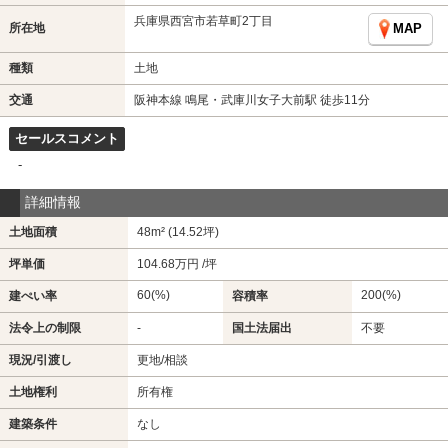
兵庫県西宮市若草町2丁目
所在地
MAP
種類
土地
交通
阪神本線 鳴尾・武庫川女子大前駅 徒歩11分
セールスコメント
-
詳細情報
土地面積
48m² (14.52坪)
坪単価
104.68万円 /坪
60(%)
200(%)
建ぺい率
容積率
法令上の制限
-
国土法届出
不要
現況/引渡し
更地/相談
土地権利
所有権
建築条件
なし