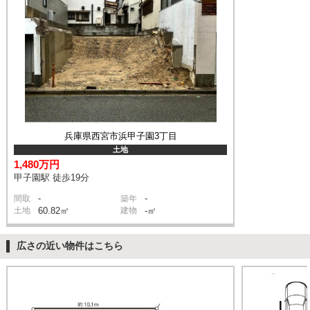
兵庫県西宮市浜甲子園3丁目
土地
1,480万円
甲子園駅 徒歩19分
-
-
間取
築年
土地
60.82㎡
建物
-㎡
広さの近い物件はこちら