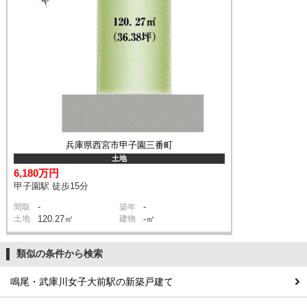
兵庫県西宮市甲子園三番町
土地
6,180万円
甲子園駅 徒歩15分
-
-
間取
築年
土地
120.27㎡
建物
-㎡
類似の条件から検索
鳴尾・武庫川女子大前駅の新築戸建て