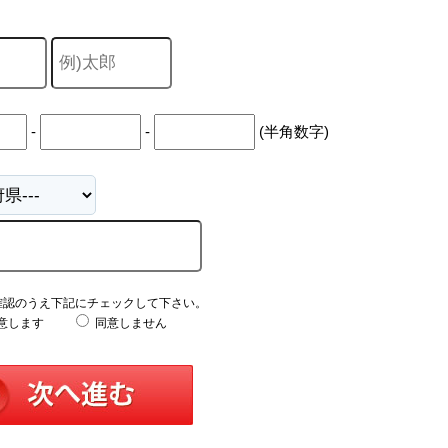
-
-
(半角数字)
確認のうえ下記にチェックして下さい。
意します
同意しません