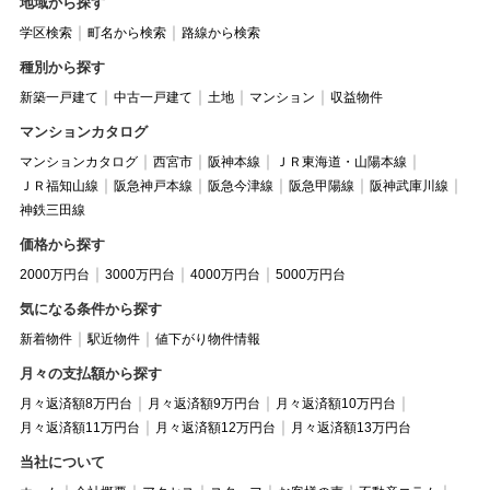
地域から探す
学区検索
町名から検索
路線から検索
種別から探す
新築一戸建て
中古一戸建て
土地
マンション
収益物件
マンションカタログ
マンションカタログ
西宮市
阪神本線
ＪＲ東海道・山陽本線
ＪＲ福知山線
阪急神戸本線
阪急今津線
阪急甲陽線
阪神武庫川線
神鉄三田線
価格から探す
2000万円台
3000万円台
4000万円台
5000万円台
気になる条件から探す
新着物件
駅近物件
値下がり物件情報
月々の支払額から探す
月々返済額8万円台
月々返済額9万円台
月々返済額10万円台
月々返済額11万円台
月々返済額12万円台
月々返済額13万円台
当社について