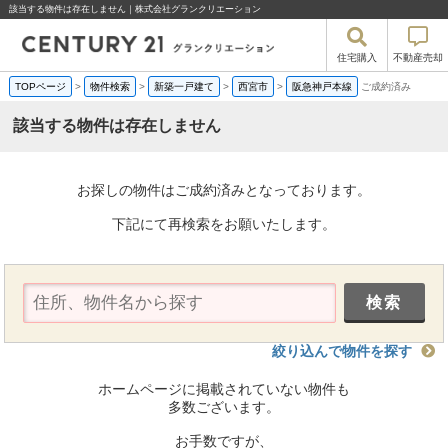
該当する物件は存在しません｜株式会社グランクリエーション
住宅購入
不動産売却
TOPページ
>
物件検索
>
新築一戸建て
>
西宮市
>
阪急神戸本線
ご成約済み
該当する物件は存在しません
お探しの物件はご成約済みとなっております。
下記にて再検索をお願いたします。
絞り込んで物件を探す
ホームページに掲載されていない物件も
多数ございます。
お手数ですが、