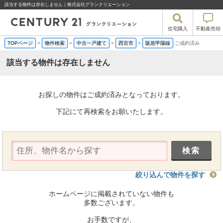
該当する物件は存在しません｜株式会社グランクリエーション
住宅購入
不動産売却
TOPページ
>
物件検索
>
中古一戸建て
>
西宮市
>
阪急甲陽線
ご成約済み
該当する物件は存在しません
お探しの物件はご成約済みとなっております。
下記にて再検索をお願いたします。
絞り込んで物件を探す
ホームページに掲載されていない物件も
多数ございます。
お手数ですが、