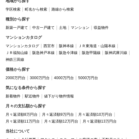
地域から探す
学区検索
町名から検索
路線から検索
種別から探す
新築一戸建て
中古一戸建て
土地
マンション
収益物件
マンションカタログ
マンションカタログ
西宮市
阪神本線
ＪＲ東海道・山陽本線
ＪＲ福知山線
阪急神戸本線
阪急今津線
阪急甲陽線
阪神武庫川線
神鉄三田線
価格から探す
2000万円台
3000万円台
4000万円台
5000万円台
気になる条件から探す
新着物件
駅近物件
値下がり物件情報
月々の支払額から探す
月々返済額8万円台
月々返済額9万円台
月々返済額10万円台
月々返済額11万円台
月々返済額12万円台
月々返済額13万円台
当社について