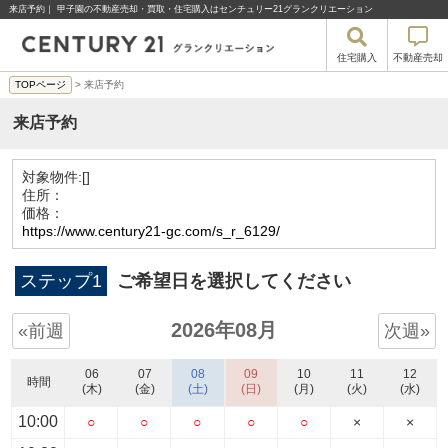
来店予約｜ 甲子園の不動産売却・買取・住宅購入はセンチュリー21グランクリエーション
住宅購入
不動産売却
TOPページ
> 来店予約
来店予約
対象物件:
[]
住所：
価格：
https://www.century21-gc.com/s_r_6129/
ステップ1
ご希望日を選択してください
2026年08月
«前週
次週»
06
07
08
09
10
11
12
時間
(木)
(金)
(土)
(日)
(月)
(火)
(水)
10:00
○
○
○
○
○
×
×