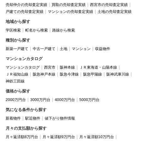
売却仲介の売却査定実績
買取の売却査定実績
西宮市の売却査定実績
戸建ての売却査定実績
マンションの売却査定実績
土地の売却査定実績
地域から探す
学区検索
町名から検索
路線から検索
種別から探す
新築一戸建て
中古一戸建て
土地
マンション
収益物件
マンションカタログ
マンションカタログ
西宮市
阪神本線
ＪＲ東海道・山陽本線
ＪＲ福知山線
阪急神戸本線
阪急今津線
阪急甲陽線
阪神武庫川線
神鉄三田線
価格から探す
2000万円台
3000万円台
4000万円台
5000万円台
気になる条件から探す
新着物件
駅近物件
値下がり物件情報
月々の支払額から探す
月々返済額8万円台
月々返済額9万円台
月々返済額10万円台