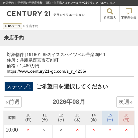
来店予約｜ 甲子園の不動産売却・買取・住宅購入はセンチュリー21グランクリエーション
住宅購入
不動産売却
TOPページ
> 来店予約
来店予約
対象物件:
[191601-852]イスズハイツベル苦楽園P-1
住所：兵庫県西宮市石刎町
価格：1,480万円
https://www.century21-gc.com/s_r_4236/
ステップ1
ご希望日を選択してください
2026年08月
«前週
次週»
10
11
12
13
14
15
16
時間
(月)
(火)
(水)
(木)
(金)
(土)
(日)
10:00
○
×
×
○
○
○
○