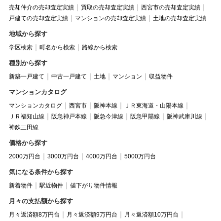
売却仲介の売却査定実績
買取の売却査定実績
西宮市の売却査定実績
戸建ての売却査定実績
マンションの売却査定実績
土地の売却査定実績
地域から探す
学区検索
町名から検索
路線から検索
種別から探す
新築一戸建て
中古一戸建て
土地
マンション
収益物件
マンションカタログ
マンションカタログ
西宮市
阪神本線
ＪＲ東海道・山陽本線
ＪＲ福知山線
阪急神戸本線
阪急今津線
阪急甲陽線
阪神武庫川線
神鉄三田線
価格から探す
2000万円台
3000万円台
4000万円台
5000万円台
気になる条件から探す
新着物件
駅近物件
値下がり物件情報
月々の支払額から探す
月々返済額8万円台
月々返済額9万円台
月々返済額10万円台