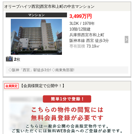
オリーブハイツ西宮|西宮市和上町の中古マンション
マンション
3,499万円
3LDK / 1978年
10階/12階建
兵庫県西宮市和上町
阪神本線 西宮 徒歩3分
専有面積
73.19㎡
2
枚
◇阪神「西宮」駅徒歩3分! ◇南東角部屋!
【会員様限定で公開中！】
会員限定