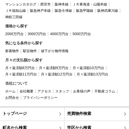
マンションカタログ
西宮市
阪神本線
ＪＲ東海道・山陽本線
ＪＲ福知山線
阪急神戸本線
阪急今津線
阪急甲陽線
阪神武庫川線
神鉄三田線
価格から探す
2000万円台
3000万円台
4000万円台
5000万円台
気になる条件から探す
新着物件
駅近物件
値下がり物件情報
月々の支払額から探す
月々返済額8万円台
月々返済額9万円台
月々返済額10万円台
月々返済額11万円台
月々返済額12万円台
月々返済額13万円台
当社について
ホーム
会社概要
アクセス
スタッフ
お客様の声
不動産コラム
お問合せ
プライバシーポリシー
トップページ
売買物件検索
町名から検索
学区から検索