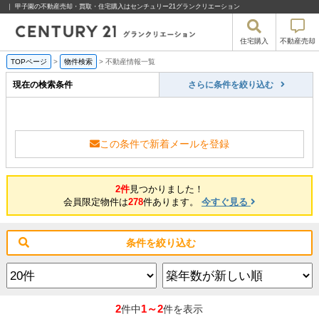
｜ 甲子園の不動産売却・買取・住宅購入はセンチュリー21グランクリエーション
住宅購入
不動産売却
TOPページ
>
物件検索
>
不動産情報一覧
現在の検索条件
さらに条件を絞り込む
この条件で新着メールを登録
2件
見つかりました！
会員限定物件は
278
件あります。
今すぐ見る
条件を絞り込む
2
1～2
件中
件を表示