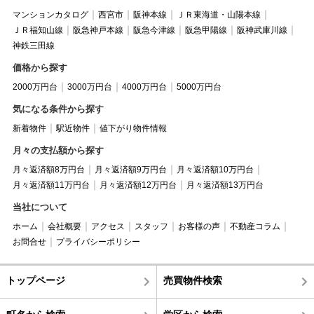
マンションカタログ
西宮市
阪神本線
ＪＲ東海道・山陽本線
ＪＲ福知山線
阪急神戸本線
阪急今津線
阪急甲陽線
阪神武庫川線
神鉄三田線
価格から探す
2000万円台
3000万円台
4000万円台
5000万円台
気になる条件から探す
新着物件
駅近物件
値下がり物件情報
月々の支払額から探す
月々返済額8万円台
月々返済額9万円台
月々返済額10万円台
月々返済額11万円台
月々返済額12万円台
月々返済額13万円台
当社について
ホーム
会社概要
アクセス
スタッフ
お客様の声
不動産コラム
お問合せ
プライバシーポリシー
トップページ
売買物件検索