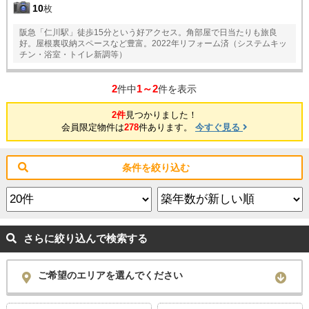
10
枚
阪急「仁川駅」徒歩15分という好アクセス。角部屋で日当たりも旅良
好。屋根裏収納スペースなど豊富。2022年リフォーム済（システムキッ
チン・浴室・トイレ新調等）
2
1～2
件中
件を表示
2件
見つかりました！
会員限定物件は
278
件あります。
今すぐ見る
条件を絞り込む
さらに絞り込んで検索する
ご希望のエリアを選んでください