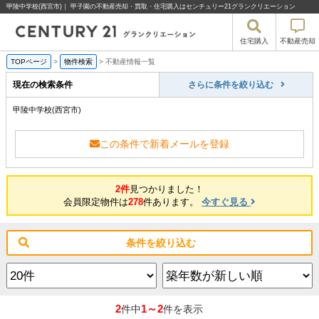
甲陵中学校(西宮市)｜ 甲子園の不動産売却・買取・住宅購入はセンチュリー21グランクリエーション
住宅購入
不動産売却
TOPページ
>
物件検索
>
不動産情報一覧
現在の検索条件
さらに条件を絞り込む
甲陵中学校(西宮市)
この条件で新着メールを登録
2件
見つかりました！
会員限定物件は
278
件あります。
今すぐ見る
条件を絞り込む
2
1～2
件中
件を表示