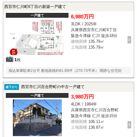
西宮市仁川町6丁目の新築一戸建て
一戸建て
6,980万円
3LDK / 2025年
兵庫県西宮市仁川町6丁目
阪急今津線 仁川 徒歩18分
建物面積
135.79㎡
土地面積
135.79㎡
1
枚
堀込車庫駐車2台可 敷地面積約81.89坪（270.73平米） 閑静な住宅街
西宮市仁川百合野町の中古一戸建て
値下がり
一戸建て
3,980万円
4LDK / 1984年
兵庫県西宮市仁川百合野町
阪急今津線 仁川 徒歩15分
建物面積
106.11㎡
土地面積
138.87㎡