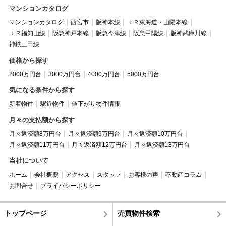
マンションカタログ
マンションカタログ
西宮市
阪神本線
ＪＲ東海道・山陽本線
ＪＲ福知山線
阪急神戸本線
阪急今津線
阪急甲陽線
阪神武庫川線
神鉄三田線
価格から探す
2000万円台
3000万円台
4000万円台
5000万円台
気になる条件から探す
新着物件
駅近物件
値下がり物件情報
月々の支払額から探す
月々返済額8万円台
月々返済額9万円台
月々返済額10万円台
月々返済額11万円台
月々返済額12万円台
月々返済額13万円台
当社について
ホーム
会社概要
アクセス
スタッフ
お客様の声
不動産コラム
お問合せ
プライバシーポリシー
トップページ
売買物件検索