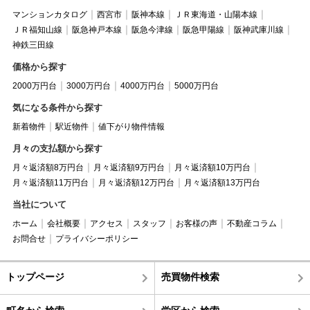
マンションカタログ
西宮市
阪神本線
ＪＲ東海道・山陽本線
ＪＲ福知山線
阪急神戸本線
阪急今津線
阪急甲陽線
阪神武庫川線
神鉄三田線
価格から探す
2000万円台
3000万円台
4000万円台
5000万円台
気になる条件から探す
新着物件
駅近物件
値下がり物件情報
月々の支払額から探す
月々返済額8万円台
月々返済額9万円台
月々返済額10万円台
月々返済額11万円台
月々返済額12万円台
月々返済額13万円台
当社について
ホーム
会社概要
アクセス
スタッフ
お客様の声
不動産コラム
お問合せ
プライバシーポリシー
トップページ
売買物件検索