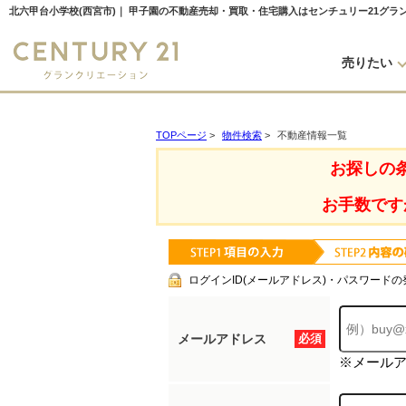
北六甲台小学校(西宮市)｜ 甲子園の不動産売却・買取・住宅購入はセンチュリー21グラ
売りたい
TOPページ
>
物件検索
>
不動産情報一覧
お探しの
お手数です
ログインID(メールアドレス)・パスワードの
メールアドレス
必須
※メール