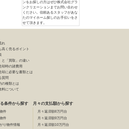
ンをお探しの方はぜひ株式会社グラ
ンクリエーションまでお問い合わせ
ください。信頼あるスタッフがあな
たのマイホーム探しのお手伝いをさ
せて頂きます。
流れ
も高く売るポイント
談
」と「買取」の違い
売却時の諸費用
売却に必要な書類とは
る質問
約の種類とは
数料について
る条件から探す
月々の支払額から探す
物件
月々返済額8万円台
物件
月々返済額9万円台
がり物件情報
月々返済額10万円台