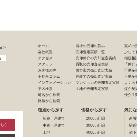
ホーム
当社の売却の強み
売却の
会社概要
売却査定実績一覧
少しで
アクセス
売却仲介の売却査定実績
相続相
用
スタッフ
買取の売却査定実績
「仲介
お客様の声
西宮市の売却査定実績
不動産
不動産コラム
戸建ての売却査定実績
不動産
インフォメーション
マンションの売却査定実績
よくあ
学区検索
土地の売却査定実績
媒介契
町名から検索
仲介手
路線から検索
種別から探す
価格から探す
気にな
新築一戸建て
2000万円台
新着
こちら
中古一戸建て
3000万円台
駅近
土地
4000万円台
値下