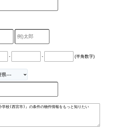
-
-
(半角数字)