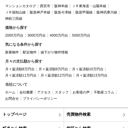
マンションカタログ
西宮市
阪神本線
ＪＲ東海道・山陽本線
ＪＲ福知山線
阪急神戸本線
阪急今津線
阪急甲陽線
阪神武庫川線
神鉄三田線
価格から探す
2000万円台
3000万円台
4000万円台
5000万円台
気になる条件から探す
新着物件
駅近物件
値下がり物件情報
月々の支払額から探す
月々返済額8万円台
月々返済額9万円台
月々返済額10万円台
月々返済額11万円台
月々返済額12万円台
月々返済額13万円台
当社について
ホーム
会社概要
アクセス
スタッフ
お客様の声
不動産コラム
お問合せ
プライバシーポリシー
トップページ
売買物件検索