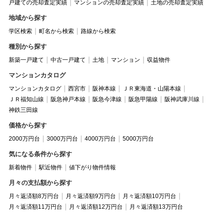
戸建ての売却査定実績
マンションの売却査定実績
土地の売却査定実績
地域から探す
学区検索
町名から検索
路線から検索
種別から探す
新築一戸建て
中古一戸建て
土地
マンション
収益物件
マンションカタログ
マンションカタログ
西宮市
阪神本線
ＪＲ東海道・山陽本線
ＪＲ福知山線
阪急神戸本線
阪急今津線
阪急甲陽線
阪神武庫川線
神鉄三田線
価格から探す
2000万円台
3000万円台
4000万円台
5000万円台
気になる条件から探す
新着物件
駅近物件
値下がり物件情報
月々の支払額から探す
月々返済額8万円台
月々返済額9万円台
月々返済額10万円台
月々返済額11万円台
月々返済額12万円台
月々返済額13万円台