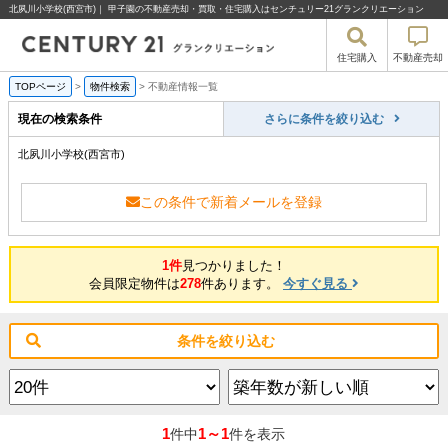
北夙川小学校(西宮市)｜ 甲子園の不動産売却・買取・住宅購入はセンチュリー21グランクリエーション
住宅購入
不動産売却
TOPページ
>
物件検索
>
不動産情報一覧
現在の検索条件
さらに条件を絞り込む
北夙川小学校(西宮市)
この条件で新着メールを登録
1件
見つかりました！
会員限定物件は
278
件あります。
今すぐ見る
条件を絞り込む
1
1～1
件中
件を表示