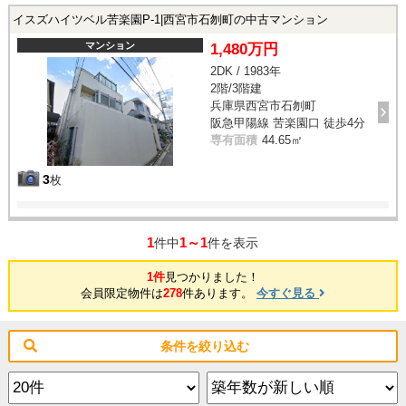
イスズハイツベル苦楽園P-1|西宮市石刎町の中古マンション
マンション
1,480万円
2DK / 1983年
2階/3階建
兵庫県西宮市石刎町
阪急甲陽線 苦楽園口 徒歩4分
専有面積
44.65㎡
3
枚
1
1～1
件中
件を表示
1件
見つかりました！
会員限定物件は
278
件あります。
今すぐ見る
条件を絞り込む