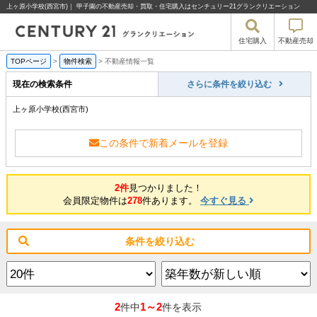
上ヶ原小学校(西宮市)｜ 甲子園の不動産売却・買取・住宅購入はセンチュリー21グランクリエーション
住宅購入
不動産売却
TOPページ
>
物件検索
>
不動産情報一覧
現在の検索条件
さらに条件を絞り込む
上ヶ原小学校(西宮市)
この条件で新着メールを登録
2件
見つかりました！
会員限定物件は
278
件あります。
今すぐ見る
条件を絞り込む
2
1～2
件中
件を表示