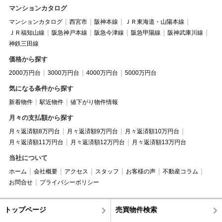
マンションカタログ
マンションカタログ
西宮市
阪神本線
ＪＲ東海道・山陽本線
ＪＲ福知山線
阪急神戸本線
阪急今津線
阪急甲陽線
阪神武庫川線
神鉄三田線
価格から探す
2000万円台
3000万円台
4000万円台
5000万円台
気になる条件から探す
新着物件
駅近物件
値下がり物件情報
月々の支払額から探す
月々返済額8万円台
月々返済額9万円台
月々返済額10万円台
月々返済額11万円台
月々返済額12万円台
月々返済額13万円台
当社について
ホーム
会社概要
アクセス
スタッフ
お客様の声
不動産コラム
お問合せ
プライバシーポリシー
トップページ
売買物件検索