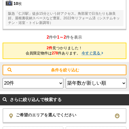
10
枚
阪急「仁川駅」徒歩15分という好アクセス。角部屋で日当たりも旅良
好。屋根裏収納スペースなど豊富。2022年リフォーム済（システムキッ
チン・浴室・トイレ新調等）
2
1～2
件中
件を表示
2件
見つかりました！
会員限定物件は
278
件あります。
今すぐ見る
条件を絞り込む
さらに絞り込んで検索する
ご希望のエリアを選んでください