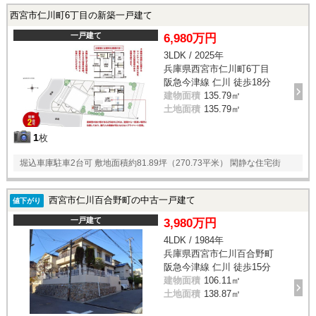
西宮市仁川町6丁目の新築一戸建て
一戸建て
6,980万円
3LDK / 2025年
兵庫県西宮市仁川町6丁目
阪急今津線 仁川 徒歩18分
建物面積
135.79㎡
土地面積
135.79㎡
1
枚
堀込車庫駐車2台可 敷地面積約81.89坪（270.73平米） 閑静な住宅街
西宮市仁川百合野町の中古一戸建て
値下がり
一戸建て
3,980万円
4LDK / 1984年
兵庫県西宮市仁川百合野町
阪急今津線 仁川 徒歩15分
建物面積
106.11㎡
土地面積
138.87㎡