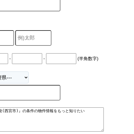
-
-
(半角数字)