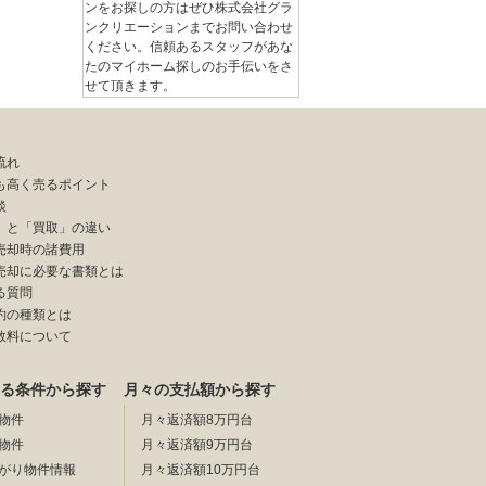
ンをお探しの方はぜひ株式会社グラ
ンクリエーションまでお問い合わせ
ください。信頼あるスタッフがあな
たのマイホーム探しのお手伝いをさ
せて頂きます。
流れ
も高く売るポイント
談
」と「買取」の違い
売却時の諸費用
売却に必要な書類とは
る質問
約の種類とは
数料について
る条件から探す
月々の支払額から探す
物件
月々返済額8万円台
物件
月々返済額9万円台
がり物件情報
月々返済額10万円台