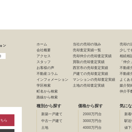
ホーム
当社の売却の強み
売却の
会社概要
売却査定実績一覧
少しで
アクセス
売却仲介の売却査定実績
相続相
用
スタッフ
買取の売却査定実績
「仲介
お客様の声
西宮市の売却査定実績
不動産
不動産コラム
戸建ての売却査定実績
不動産
インフォメーション
マンションの売却査定実績
よくあ
学区検索
土地の売却査定実績
媒介契
町名から検索
仲介手
路線から検索
種別から探す
価格から探す
気にな
新築一戸建て
2000万円台
新着
こちら
中古一戸建て
3000万円台
駅近
土地
4000万円台
値下