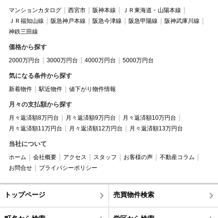
マンションカタログ
西宮市
阪神本線
ＪＲ東海道・山陽本線
ＪＲ福知山線
阪急神戸本線
阪急今津線
阪急甲陽線
阪神武庫川線
神鉄三田線
価格から探す
2000万円台
3000万円台
4000万円台
5000万円台
気になる条件から探す
新着物件
駅近物件
値下がり物件情報
月々の支払額から探す
月々返済額8万円台
月々返済額9万円台
月々返済額10万円台
月々返済額11万円台
月々返済額12万円台
月々返済額13万円台
当社について
ホーム
会社概要
アクセス
スタッフ
お客様の声
不動産コラム
お問合せ
プライバシーポリシー
トップページ
売買物件検索