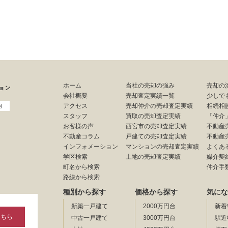
ホーム
当社の売却の強み
売却の
会社概要
売却査定実績一覧
少しで
アクセス
売却仲介の売却査定実績
相続相
用
スタッフ
買取の売却査定実績
「仲介
お客様の声
西宮市の売却査定実績
不動産
不動産コラム
戸建ての売却査定実績
不動産
インフォメーション
マンションの売却査定実績
よくあ
学区検索
土地の売却査定実績
媒介契
町名から検索
仲介手
路線から検索
種別から探す
価格から探す
気にな
新築一戸建て
2000万円台
新着
こちら
中古一戸建て
3000万円台
駅近