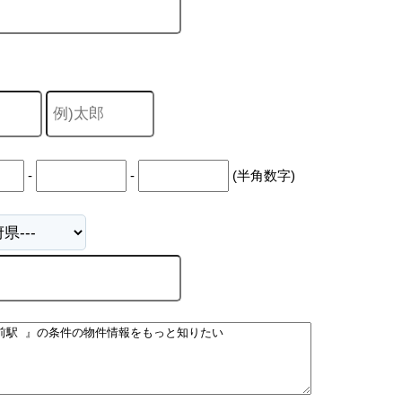
-
-
(半角数字)