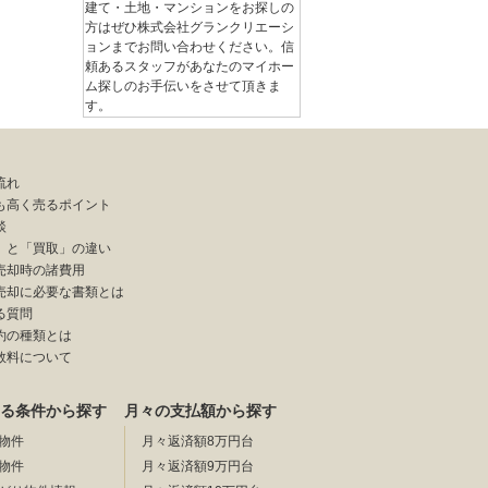
建て・土地・マンションをお探しの
方はぜひ株式会社グランクリエーシ
ョンまでお問い合わせください。信
頼あるスタッフがあなたのマイホー
ム探しのお手伝いをさせて頂きま
す。
流れ
も高く売るポイント
談
」と「買取」の違い
売却時の諸費用
売却に必要な書類とは
る質問
約の種類とは
数料について
る条件から探す
月々の支払額から探す
物件
月々返済額8万円台
物件
月々返済額9万円台