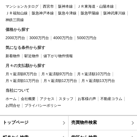
マンションカタログ
西宮市
阪神本線
ＪＲ東海道・山陽本線
ＪＲ福知山線
阪急神戸本線
阪急今津線
阪急甲陽線
阪神武庫川線
神鉄三田線
価格から探す
2000万円台
3000万円台
4000万円台
5000万円台
気になる条件から探す
新着物件
駅近物件
値下がり物件情報
月々の支払額から探す
月々返済額8万円台
月々返済額9万円台
月々返済額10万円台
月々返済額11万円台
月々返済額12万円台
月々返済額13万円台
当社について
ホーム
会社概要
アクセス
スタッフ
お客様の声
不動産コラム
お問合せ
プライバシーポリシー
トップページ
売買物件検索