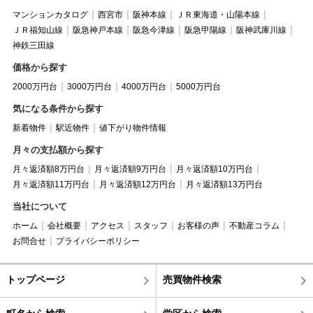
マンションカタログ
西宮市
阪神本線
ＪＲ東海道・山陽本線
ＪＲ福知山線
阪急神戸本線
阪急今津線
阪急甲陽線
阪神武庫川線
神鉄三田線
価格から探す
2000万円台
3000万円台
4000万円台
5000万円台
気になる条件から探す
新着物件
駅近物件
値下がり物件情報
月々の支払額から探す
月々返済額8万円台
月々返済額9万円台
月々返済額10万円台
月々返済額11万円台
月々返済額12万円台
月々返済額13万円台
当社について
ホーム
会社概要
アクセス
スタッフ
お客様の声
不動産コラム
お問合せ
プライバシーポリシー
トップページ
売買物件検索