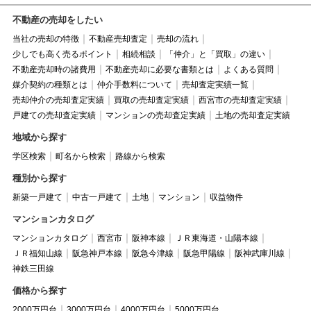
不動産の売却をしたい
当社の売却の特徴
不動産売却査定
売却の流れ
少しでも高く売るポイント
相続相談
「仲介」と「買取」の違い
不動産売却時の諸費用
不動産売却に必要な書類とは
よくある質問
媒介契約の種類とは
仲介手数料について
売却査定実績一覧
売却仲介の売却査定実績
買取の売却査定実績
西宮市の売却査定実績
戸建ての売却査定実績
マンションの売却査定実績
土地の売却査定実績
地域から探す
学区検索
町名から検索
路線から検索
種別から探す
新築一戸建て
中古一戸建て
土地
マンション
収益物件
マンションカタログ
マンションカタログ
西宮市
阪神本線
ＪＲ東海道・山陽本線
ＪＲ福知山線
阪急神戸本線
阪急今津線
阪急甲陽線
阪神武庫川線
神鉄三田線
価格から探す
2000万円台
3000万円台
4000万円台
5000万円台