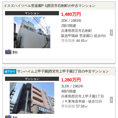
イスズハイツベル苦楽園P-1|西宮市石刎町の中古マンション
マンション
1,480万円
2DK / 1983年
2階/3階建
兵庫県西宮市石刎町
阪急甲陽線 苦楽園口 徒歩4分
専有面積
44.65㎡
3
枚
サンハイム上甲子園|西宮市上甲子園1丁目の中古マンション
値下がり
マンション
1,280万円
3LDK / 1982年
4階/5階建
兵庫県西宮市上甲子園1丁目
ＪＲ東海道本線 - 徒歩11分
専有面積
57.58㎡
2
枚