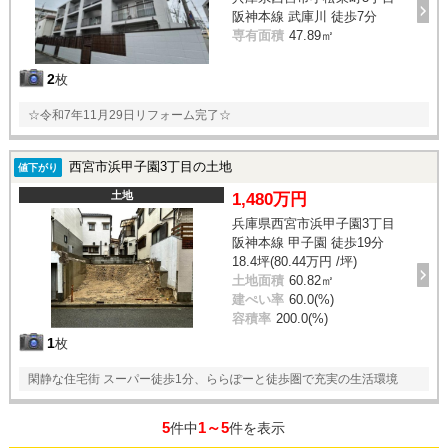
阪神本線 武庫川 徒歩7分
専有面積
47.89㎡
2
枚
☆令和7年11月29日リフォーム完了☆
西宮市浜甲子園3丁目の土地
値下がり
土地
1,480万円
兵庫県西宮市浜甲子園3丁目
阪神本線 甲子園 徒歩19分
18.4坪(80.44万円 /坪)
土地面積
60.82㎡
建ぺい率
60.0(%)
容積率
200.0(%)
1
枚
閑静な住宅街 スーパー徒歩1分、ららぽーと徒歩圏で充実の生活環境
5
1～5
件中
件を表示