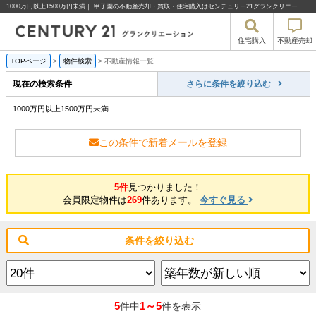
1000万円以上1500万円未満｜ 甲子園の不動産売却・買取・住宅購入はセンチュリー21グランクリエーション
住宅購入
不動産売却
TOPページ
>
物件検索
>
不動産情報一覧
現在の検索条件
さらに条件を絞り込む
1000万円以上1500万円未満
この条件で新着メールを登録
5件
見つかりました！
会員限定物件は
269
件あります。
今すぐ見る
条件を絞り込む
5
1～5
件中
件を表示