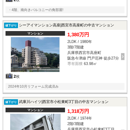
・4階、南向きバルコニーの角部屋!
シーアイマンション高座|西宮市高座町の中古マンション
値下がり
マンション
1,380万円
2LDK / 1980年
3階/7階建
兵庫県西宮市高座町
阪急今津線 門戸厄神 徒歩27分
専有面積
63.98㎡
2
枚
2024年10月リフォーム完成済み
武庫川ハイツ|西宮市小松東町3丁目の中古マンション
値下がり
マンション
1,318万円
2LDK / 1974年
2階/3階建
兵庫県西宮市小松東町3丁目