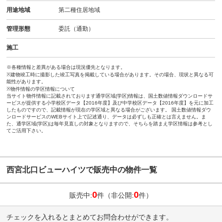
用途地域
第二種住居地域
管理形態
委託（通勤）
施工
※各種情報と差異がある場合は現況優先となります。
※建物竣工時に撮影した竣工写真を掲載している場合があります。その場合、現状と異なる可
能性があります。
※物件情報の学区情報について
当サイト物件情報に記載されております通学区域(学区)情報は、国土数値情報ダウンロードサ
ービスが提供する小学校区データ【2016年度】及び中学校区データ【2016年度】を元に加工
したものですので、記載情報が現在の学区域と異なる場合がございます。 国土数値情報ダウ
ンロードサービスのWEBサイト上で記述通り、データは必ずしも正確とは言えません。ま
た、通学区域(学区)は毎年見直しの対象となりますので、そちらを踏まえ学区情報は参考とし
てご活用下さい。
西宮北口ビューハイツで販売中の物件一覧
0
0
販売中:
件（非公開:
件）
チェックを入れるとまとめてお問合わせができます。