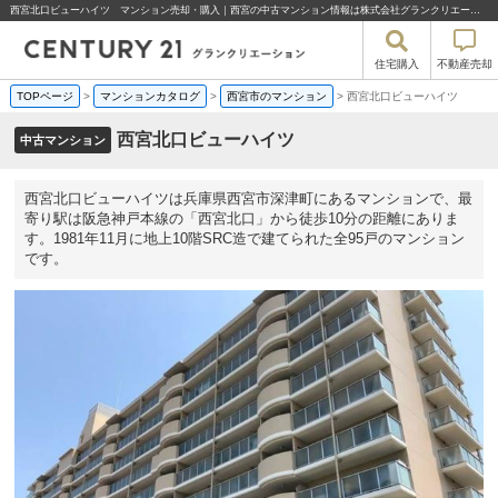
西宮北口ビューハイツ マンション売却・購入｜西宮の中古マンション情報は株式会社グランクリエーション
住宅購入
不動産売却
TOPページ
>
マンションカタログ
>
西宮市のマンション
>
西宮北口ビューハイツ
西宮北口ビューハイツ
中古マンション
西宮北口ビューハイツは兵庫県西宮市深津町にあるマンションで、最
寄り駅は阪急神戸本線の「西宮北口」から徒歩10分の距離にありま
す。1981年11月に地上10階SRC造で建てられた全95戸のマンション
です。