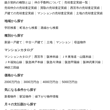
媒介契約の種類とは
仲介手数料について
売却査定実績一覧
売却仲介の売却査定実績
買取の売却査定実績
西宮市の売却査定実績
戸建ての売却査定実績
マンションの売却査定実績
土地の売却査定実績
地域から探す
学区検索
町名から検索
路線から検索
種別から探す
新築一戸建て
中古一戸建て
土地
マンション
収益物件
マンションカタログ
マンションカタログ
西宮市
阪神本線
ＪＲ東海道・山陽本線
ＪＲ福知山線
阪急神戸本線
阪急今津線
阪急甲陽線
阪神武庫川線
神鉄三田線
価格から探す
2000万円台
3000万円台
4000万円台
5000万円台
気になる条件から探す
新着物件
駅近物件
値下がり物件情報
月々の支払額から探す