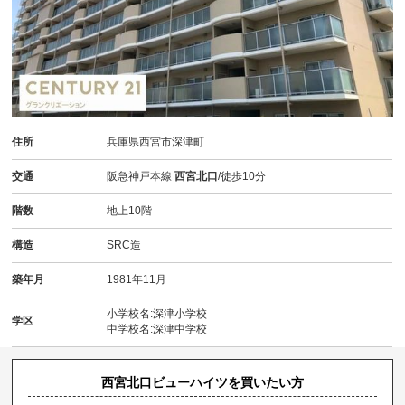
住所
兵庫県西宮市深津町
交通
阪急神戸本線
西宮北口
/徒歩10分
階数
地上10階
構造
SRC造
築年月
1981年11月
小学校名:深津小学校
学区
中学校名:深津中学校
西宮北口ビューハイツを買いたい方