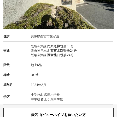
住所
兵庫県西宮市愛宕山
阪急今津線
門戸厄神
/徒歩16分
交通
阪急神戸本線
西宮北口
/徒歩24分
阪急今津線
西宮北口
/徒歩24分
階数
地上6階
構造
RC造
築年月
1984年2月
小学校名:広田小学校
学区
中学校名:上ヶ原中学校
愛宕山ビューハイツを買いたい方