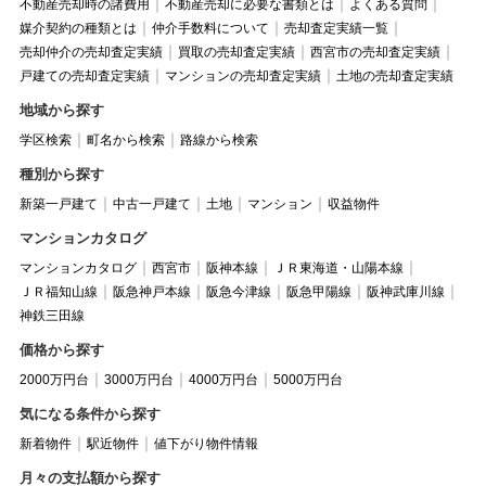
不動産売却時の諸費用
不動産売却に必要な書類とは
よくある質問
媒介契約の種類とは
仲介手数料について
売却査定実績一覧
売却仲介の売却査定実績
買取の売却査定実績
西宮市の売却査定実績
戸建ての売却査定実績
マンションの売却査定実績
土地の売却査定実績
地域から探す
学区検索
町名から検索
路線から検索
種別から探す
新築一戸建て
中古一戸建て
土地
マンション
収益物件
マンションカタログ
マンションカタログ
西宮市
阪神本線
ＪＲ東海道・山陽本線
ＪＲ福知山線
阪急神戸本線
阪急今津線
阪急甲陽線
阪神武庫川線
神鉄三田線
価格から探す
2000万円台
3000万円台
4000万円台
5000万円台
気になる条件から探す
新着物件
駅近物件
値下がり物件情報
月々の支払額から探す