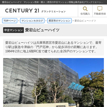
愛宕山ビューハイツ マンション売却・購入｜西宮の中古マンション情報は株式会社グランクリエーション
住宅購入
不動産売却
TOPページ
>
マンションカタログ
>
西宮市のマンション
>
愛宕山ビューハイツ
愛宕山ビューハイツ
中古マンション
愛宕山ビューハイツは兵庫県西宮市愛宕山にあるマンションで、最寄
り駅は阪急今津線の「門戸厄神」から徒歩16分の距離にあります。
1984年2月に地上6階RC造で建てられた全29戸のマンションです。