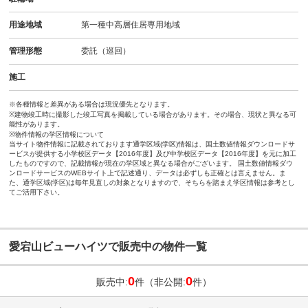
用途地域
第一種中高層住居専用地域
管理形態
委託（巡回）
施工
※各種情報と差異がある場合は現況優先となります。
※建物竣工時に撮影した竣工写真を掲載している場合があります。その場合、現状と異なる可
能性があります。
※物件情報の学区情報について
当サイト物件情報に記載されております通学区域(学区)情報は、国土数値情報ダウンロードサ
ービスが提供する小学校区データ【2016年度】及び中学校区データ【2016年度】を元に加工
したものですので、記載情報が現在の学区域と異なる場合がございます。 国土数値情報ダウ
ンロードサービスのWEBサイト上で記述通り、データは必ずしも正確とは言えません。ま
た、通学区域(学区)は毎年見直しの対象となりますので、そちらを踏まえ学区情報は参考とし
てご活用下さい。
愛宕山ビューハイツで販売中の物件一覧
0
0
販売中:
件（非公開:
件）