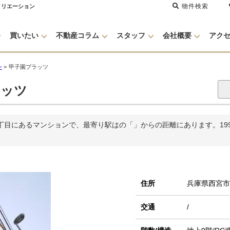
物件検索
クリエーション
買いたい
不動産コラム
スタッフ
会社概要
アク
ン
>
甲子園プラッツ
ッツ
目にあるマンションで、最寄り駅はの「」からの距離にあります。199
住所
兵庫県西宮
交通
/