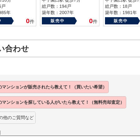
歩10分
甲子園口駅 徒歩7分
甲子園口駅 徒歩7
6戸
総戸数：194戸
総戸数：18戸
85年
築年数：2007年
築年数：1981年
0
0
中
販売中
販売中
件
件
い合わせ
のマンションが
販売されたら
教えて！（買いたい希望）
のマンションを
探している人がいたら
教えて！（無料売却査定）
の他のご質問など
】