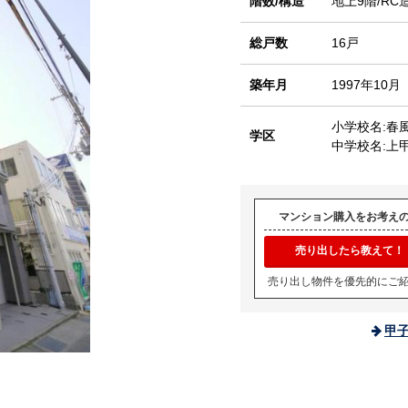
階数/構造
地上9階/RC
総戸数
16戸
築年月
1997年10月
小学校名:春
学区
中学校名:上
マンション購入をお考え
売り出したら教えて！
売り出し物件を優先的にご
甲