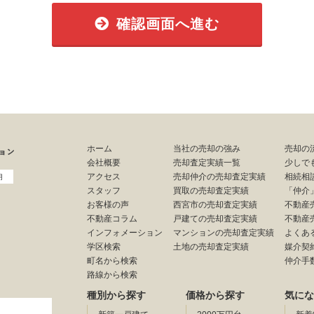
確認画面へ進む
ホーム
当社の売却の強み
売却の
会社概要
売却査定実績一覧
少しで
アクセス
売却仲介の売却査定実績
相続相
用
スタッフ
買取の売却査定実績
「仲介
お客様の声
西宮市の売却査定実績
不動産
不動産コラム
戸建ての売却査定実績
不動産
インフォメーション
マンションの売却査定実績
よくあ
学区検索
土地の売却査定実績
媒介契
町名から検索
仲介手
路線から検索
種別から探す
価格から探す
気にな