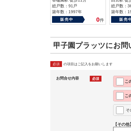
香櫨園駅 徒歩11分
西宮駅 徒
総戸数：91戸
総戸数：3
築年数：1997年
築年数：19
0
販売中
販売
件
甲子園プラッツにお問
必須
の項目はご記入をお願いします
お問合せ内容
必須
こ
こ
そ
【その他