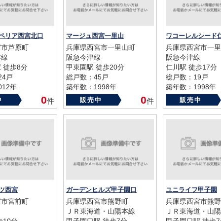
ペリア西宮北口
マージュ西宮一里山
ワコーレルシード
宮市芦原町
兵庫県西宮市一里山町
兵庫県西宮市一里
本線
阪急今津線
阪急今津線
 徒歩8分
甲東園駅 徒歩20分
仁川駅 徒歩17分
24戸
総戸数：45戸
総戸数：19戸
12年
築年数：1998年
築年数：1998年
0
0
中
販売中
販売中
件
件
ツ西宮
ガーデンヒルズ甲子園口
ユニライフ甲子園
宮市宮前町
兵庫県西宮市熊野町
兵庫県西宮市熊野
ＪＲ東海道・山陽本線
ＪＲ東海道・山陽