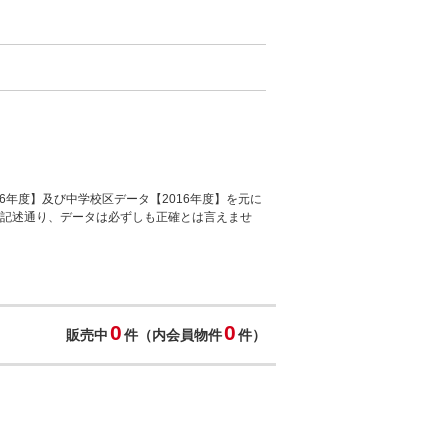
6年度】及び中学校区データ【2016年度】を元に
で記述通り、データは必ずしも正確とは言えませ
0
0
販売中
件（内会員物件
件）