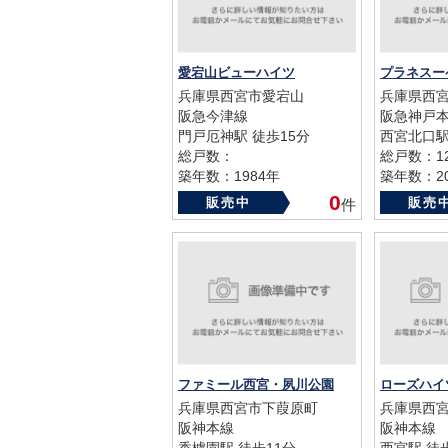
愛宕山ビューハイツ
プラネスー
兵庫県西宮市愛宕山
兵庫県西
阪急今津線
阪急神戸
門戸厄神駅 徒歩15分
西宮北口駅
総戸数：
総戸数：1
築年数：1984年
築年数：20
0
販売中
販売
件
ファミール西宮・夙川公園
ローズハイ
兵庫県西宮市下葭原町
兵庫県西
阪神本線
阪神本線