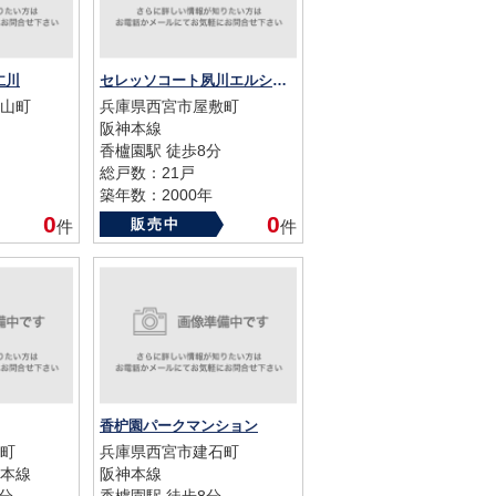
仁川
セレッソコート夙川エルシオン
山町
兵庫県西宮市屋敷町
阪神本線
香櫨園駅 徒歩8分
総戸数：21戸
築年数：2000年
0
0
販売中
件
件
香枦園パークマンション
町
兵庫県西宮市建石町
本線
阪神本線