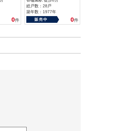
分
香櫨園駅 徒歩8分
総戸数：28戸
築年数：1977年
0
0
販売中
件
件