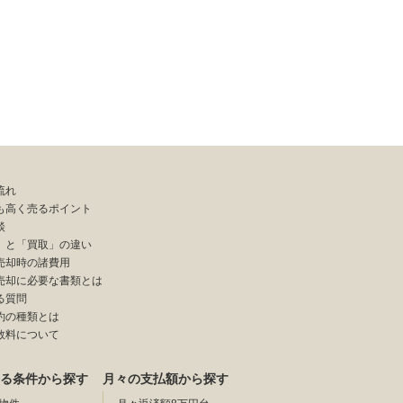
流れ
も高く売るポイント
談
」と「買取」の違い
売却時の諸費用
売却に必要な書類とは
る質問
約の種類とは
数料について
る条件から探す
月々の支払額から探す