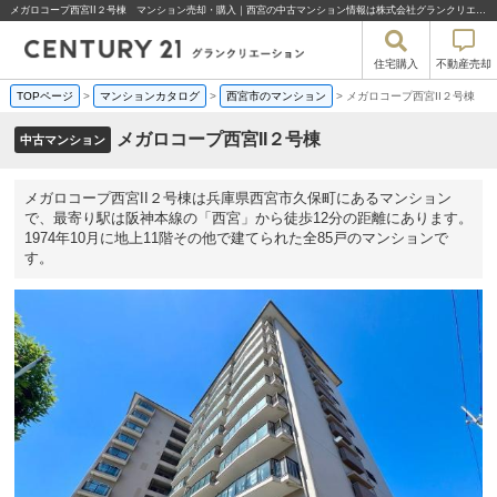
メガロコープ西宮II２号棟 マンション売却・購入｜西宮の中古マンション情報は株式会社グランクリエーション
住宅購入
不動産売却
TOPページ
>
マンションカタログ
>
西宮市のマンション
>
メガロコープ西宮II２号棟
メガロコープ西宮II２号棟
中古マンション
メガロコープ西宮II２号棟は兵庫県西宮市久保町にあるマンション
で、最寄り駅は阪神本線の「西宮」から徒歩12分の距離にあります。
1974年10月に地上11階その他で建てられた全85戸のマンションで
す。