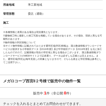
用途地域
準工業地域
管理形態
委託（通勤）
施工
※各種情報と差異がある場合は現況優先となります。
※建物竣工時に撮影した竣工写真を掲載している場合があります。その場合、現状と異なる可
能性があります。
※物件情報の学区情報について
当サイト物件情報に記載されております通学区域(学区)情報は、国土数値情報ダウンロードサ
ービスが提供する小学校区データ【2016年度】及び中学校区データ【2016年度】を元に加工
したものですので、記載情報が現在の学区域と異なる場合がございます。 国土数値情報ダウ
ンロードサービスのWEBサイト上で記述通り、データは必ずしも正確とは言えません。ま
た、通学区域(学区)は毎年見直しの対象となりますので、そちらを踏まえ学区情報は参考とし
てご活用下さい。
メガロコープ西宮II２号棟で販売中の物件一覧
1
0
販売中:
件（非公開:
件）
チェックを入れるとまとめてお問合わせができます。