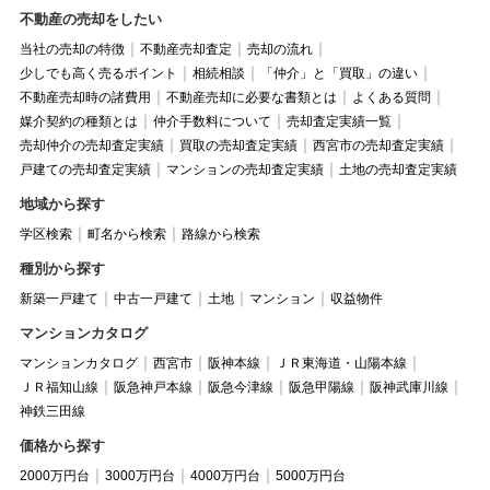
不動産の売却をしたい
当社の売却の特徴
不動産売却査定
売却の流れ
少しでも高く売るポイント
相続相談
「仲介」と「買取」の違い
不動産売却時の諸費用
不動産売却に必要な書類とは
よくある質問
媒介契約の種類とは
仲介手数料について
売却査定実績一覧
売却仲介の売却査定実績
買取の売却査定実績
西宮市の売却査定実績
戸建ての売却査定実績
マンションの売却査定実績
土地の売却査定実績
地域から探す
学区検索
町名から検索
路線から検索
種別から探す
新築一戸建て
中古一戸建て
土地
マンション
収益物件
マンションカタログ
マンションカタログ
西宮市
阪神本線
ＪＲ東海道・山陽本線
ＪＲ福知山線
阪急神戸本線
阪急今津線
阪急甲陽線
阪神武庫川線
神鉄三田線
価格から探す
2000万円台
3000万円台
4000万円台
5000万円台