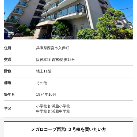
住所
兵庫県西宮市久保町
交通
阪神本線
西宮
/徒歩12分
階数
地上11階
構造
その他
築年月
1974年10月
小学校名:浜脇小学校
学区
中学校名:浜脇中学校
メガロコープ西宮II２号棟を買いたい方