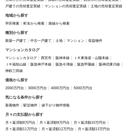
戸建ての売却査定実績
マンションの売却査定実績
土地の売却査定実績
地域から探す
学区検索
町名から検索
路線から検索
種別から探す
新築一戸建て
中古一戸建て
土地
マンション
収益物件
マンションカタログ
マンションカタログ
西宮市
阪神本線
ＪＲ東海道・山陽本線
ＪＲ福知山線
阪急神戸本線
阪急今津線
阪急甲陽線
阪神武庫川線
神鉄三田線
価格から探す
2000万円台
3000万円台
4000万円台
5000万円台
気になる条件から探す
新着物件
駅近物件
値下がり物件情報
月々の支払額から探す
月々返済額8万円台
月々返済額9万円台
月々返済額10万円台
月々返済額11万円台
月々返済額12万円台
月々返済額13万円台