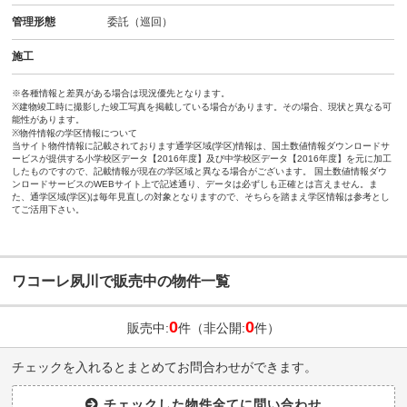
管理形態
委託（巡回）
施工
※各種情報と差異がある場合は現況優先となります。
※建物竣工時に撮影した竣工写真を掲載している場合があります。その場合、現状と異なる可
能性があります。
※物件情報の学区情報について
当サイト物件情報に記載されております通学区域(学区)情報は、国土数値情報ダウンロードサ
ービスが提供する小学校区データ【2016年度】及び中学校区データ【2016年度】を元に加工
したものですので、記載情報が現在の学区域と異なる場合がございます。 国土数値情報ダウ
ンロードサービスのWEBサイト上で記述通り、データは必ずしも正確とは言えません。ま
た、通学区域(学区)は毎年見直しの対象となりますので、そちらを踏まえ学区情報は参考とし
てご活用下さい。
ワコーレ夙川で販売中の物件一覧
0
0
販売中:
件（非公開:
件）
チェックを入れるとまとめてお問合わせができます。