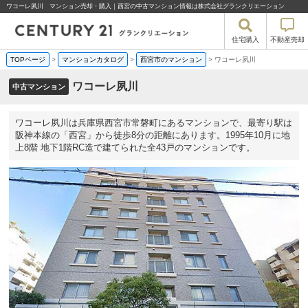
ワコーレ夙川 マンション売却・購入｜西宮の中古マンション情報は株式会社グランクリエーション
住宅購入
不動産売却
TOPページ
>
マンションカタログ
>
西宮市のマンション
>
ワコーレ夙川
ワコーレ夙川
中古マンション
ワコーレ夙川は兵庫県西宮市常磐町にあるマンションで、最寄り駅は
阪神本線の「西宮」から徒歩8分の距離にあります。1995年10月に地
上8階 地下1階RC造で建てられた全43戸のマンションです。