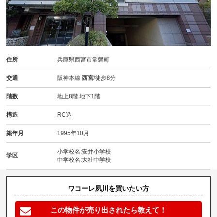
住所
兵庫県西宮市常磐町
交通
阪神本線
西宮
/徒歩8分
階数
地上8階 地下1階
構造
RC造
築年月
1995年10月
小学校名:安井小学校
学区
中学校名:大社中学校
ワコーレ夙川を買いたい方
この物件が売り出されたら教えて！