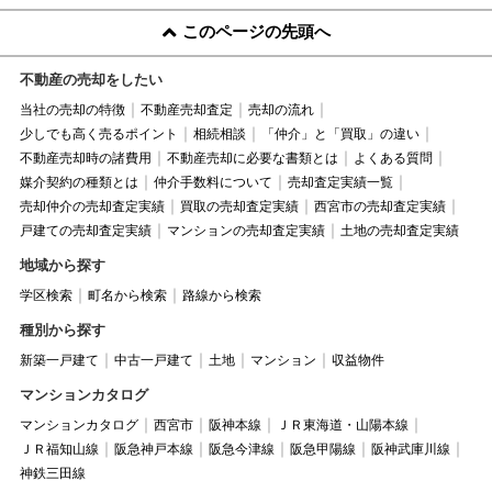
このページの先頭へ
不動産の売却をしたい
当社の売却の特徴
不動産売却査定
売却の流れ
少しでも高く売るポイント
相続相談
「仲介」と「買取」の違い
不動産売却時の諸費用
不動産売却に必要な書類とは
よくある質問
媒介契約の種類とは
仲介手数料について
売却査定実績一覧
売却仲介の売却査定実績
買取の売却査定実績
西宮市の売却査定実績
戸建ての売却査定実績
マンションの売却査定実績
土地の売却査定実績
地域から探す
学区検索
町名から検索
路線から検索
種別から探す
新築一戸建て
中古一戸建て
土地
マンション
収益物件
マンションカタログ
マンションカタログ
西宮市
阪神本線
ＪＲ東海道・山陽本線
ＪＲ福知山線
阪急神戸本線
阪急今津線
阪急甲陽線
阪神武庫川線
神鉄三田線