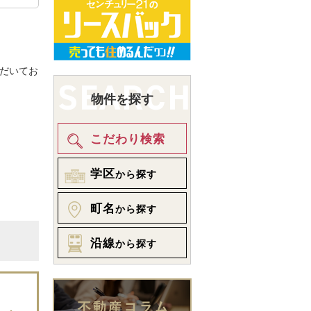
。
だいてお
物件を探す
こだわり検索
学区
から探す
町名
から探す
沿線
から探す