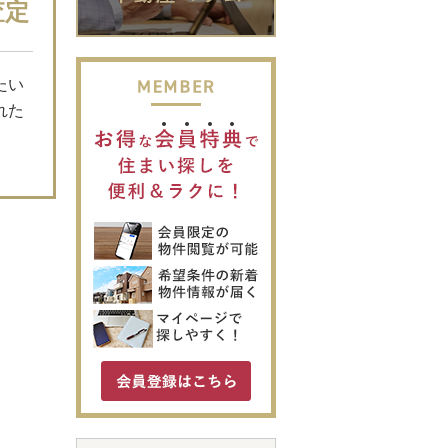
査定
たい
れた