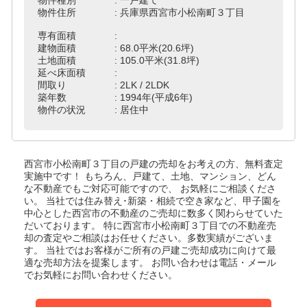
物件住所 : 兵庫県西宮市小松南町３丁目
専有面積 :
建物面積 : 68.0平米(20.6坪)
土地面積 : 105.0平米(31.8坪)
延べ床面積 :
間取り : 2LK / 2LDK
築年数 : 1994年(平成6年)
物件の状況 : 居住中
西宮市小松南町３丁目の戸建
の売却をお考えの方、無料査定
実施中です！
もちろん、戸建て、土地、マンション、どん
な不動産でもご対応可能ですので、 お気軽にご相談くださ
い。
当社では住み替え･新築・相続で空き家など、甲子園を
中心とした西宮市の不動産のご売却に数多く関わらせていた
だいております。
特に西宮市小松南町３丁目での不動産売
却の査定やご相談はお任せください。多数実績がございま
す。
当社ではお客様がご所有の戸建ご売却成功に向けて最
適な売却方法を提案します。
お問い合わせは電話・メール
でお気軽にお問い合わせください。