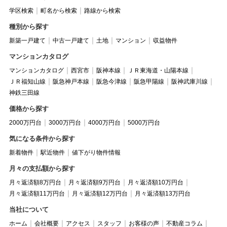
学区検索
町名から検索
路線から検索
種別から探す
新築一戸建て
中古一戸建て
土地
マンション
収益物件
マンションカタログ
マンションカタログ
西宮市
阪神本線
ＪＲ東海道・山陽本線
ＪＲ福知山線
阪急神戸本線
阪急今津線
阪急甲陽線
阪神武庫川線
神鉄三田線
価格から探す
2000万円台
3000万円台
4000万円台
5000万円台
気になる条件から探す
新着物件
駅近物件
値下がり物件情報
月々の支払額から探す
月々返済額8万円台
月々返済額9万円台
月々返済額10万円台
月々返済額11万円台
月々返済額12万円台
月々返済額13万円台
当社について
ホーム
会社概要
アクセス
スタッフ
お客様の声
不動産コラム