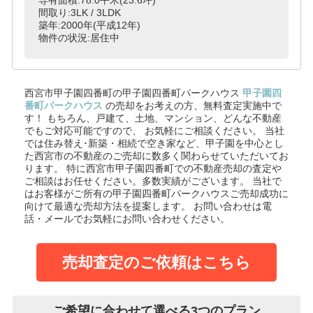
間取り:3LK / 3LDK
築年:2000年(平成12年)
物件の状況:居住中
西宮市甲子園四番町の甲子園四番町パークハウス
甲子園四
番町パークハウス
の売却をお考えの方、無料査定実施中で
す！
もちろん、戸建て、土地、マンション、どんな不動産
でもご対応可能ですので、 お気軽にご相談ください。
当社
では住み替え･新築・相続で空き家など、甲子園を中心とし
た西宮市の不動産のご売却に数多く関わらせていただいてお
ります。
特に西宮市甲子園四番町での不動産売却の査定や
ご相談はお任せください。多数実績がございます。
当社で
はお客様がご所有の甲子園四番町パークハウスご売却成功に
向けて最適な売却方法を提案します。
お問い合わせは電
話・メールでお気軽にお問い合わせください。
売却査定のご依頼はこちら
ご希望に合わせて選べる3つのプラン