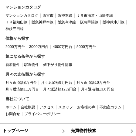
マンションカタログ
マンションカタログ
西宮市
阪神本線
ＪＲ東海道・山陽本線
ＪＲ福知山線
阪急神戸本線
阪急今津線
阪急甲陽線
阪神武庫川線
神鉄三田線
価格から探す
2000万円台
3000万円台
4000万円台
5000万円台
気になる条件から探す
新着物件
駅近物件
値下がり物件情報
月々の支払額から探す
月々返済額8万円台
月々返済額9万円台
月々返済額10万円台
月々返済額11万円台
月々返済額12万円台
月々返済額13万円台
当社について
ホーム
会社概要
アクセス
スタッフ
お客様の声
不動産コラム
お問合せ
プライバシーポリシー
トップページ
売買物件検索