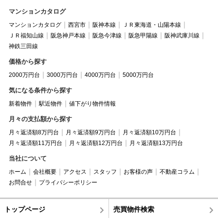
マンションカタログ
マンションカタログ
西宮市
阪神本線
ＪＲ東海道・山陽本線
ＪＲ福知山線
阪急神戸本線
阪急今津線
阪急甲陽線
阪神武庫川線
神鉄三田線
価格から探す
2000万円台
3000万円台
4000万円台
5000万円台
気になる条件から探す
新着物件
駅近物件
値下がり物件情報
月々の支払額から探す
月々返済額8万円台
月々返済額9万円台
月々返済額10万円台
月々返済額11万円台
月々返済額12万円台
月々返済額13万円台
当社について
ホーム
会社概要
アクセス
スタッフ
お客様の声
不動産コラム
お問合せ
プライバシーポリシー
トップページ
売買物件検索