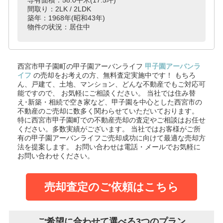
間取り：2LK / 2LDK
築年：1968年(昭和43年)
物件の状況：居住中
西宮市甲子園町の甲子園アーバンライフ
甲子園アーバンラ
イフ
の売却をお考えの方、無料査定実施中です！
もちろ
ん、戸建て、土地、マンション、どんな不動産でもご対応可
能ですので、 お気軽にご相談ください。
当社では住み替
え･新築・相続で空き家など、甲子園を中心とした西宮市の
不動産のご売却に数多く関わらせていただいております。
特に西宮市甲子園町での不動産売却の査定やご相談はお任せ
ください。多数実績がございます。
当社ではお客様がご所
有の甲子園アーバンライフご売却成功に向けて最適な売却方
法を提案します。
お問い合わせは電話・メールでお気軽に
お問い合わせください。
売却査定のご依頼はこちら
ご希望に合わせて選べる3つのプラン