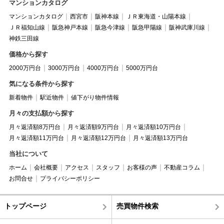
マンションカタログ
マンションカタログ
西宮市
阪神本線
ＪＲ東海道・山陽本線
ＪＲ福知山線
阪急神戸本線
阪急今津線
阪急甲陽線
阪神武庫川線
神鉄三田線
価格から探す
2000万円台
3000万円台
4000万円台
5000万円台
気になる条件から探す
新着物件
駅近物件
値下がり物件情報
月々の支払額から探す
月々返済額8万円台
月々返済額9万円台
月々返済額10万円台
月々返済額11万円台
月々返済額12万円台
月々返済額13万円台
当社について
ホーム
会社概要
アクセス
スタッフ
お客様の声
不動産コラム
お問合せ
プライバシーポリシー
トップページ
売買物件検索