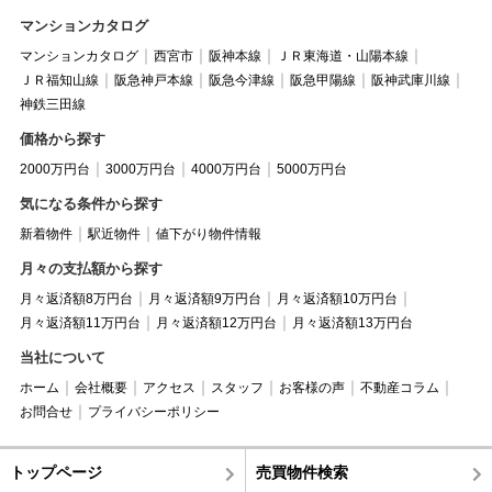
マンションカタログ
マンションカタログ
西宮市
阪神本線
ＪＲ東海道・山陽本線
ＪＲ福知山線
阪急神戸本線
阪急今津線
阪急甲陽線
阪神武庫川線
神鉄三田線
価格から探す
2000万円台
3000万円台
4000万円台
5000万円台
気になる条件から探す
新着物件
駅近物件
値下がり物件情報
月々の支払額から探す
月々返済額8万円台
月々返済額9万円台
月々返済額10万円台
月々返済額11万円台
月々返済額12万円台
月々返済額13万円台
当社について
ホーム
会社概要
アクセス
スタッフ
お客様の声
不動産コラム
お問合せ
プライバシーポリシー
トップページ
売買物件検索