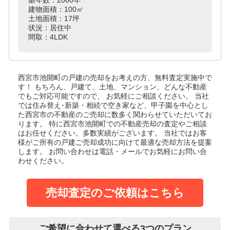
建物面積：100㎡
土地面積：17坪
状況：居住中
間取：4LDK
西宮市池開町の戸建
の売却をお考えの方、無料査定実施中で
す！
もちろん、戸建て、土地、マンション、どんな不動産
でもご対応可能ですので、 お気軽にご相談ください。
当社
では住み替え･新築・相続で空き家など、甲子園を中心とし
た西宮市の不動産のご売却に数多く関わらせていただいてお
ります。
特に西宮市池開町での不動産売却の査定やご相談
はお任せください。多数実績がございます。
当社ではお客
様がご所有の戸建ご売却成功に向けて最適な売却方法を提案
します。
お問い合わせは電話・メールでお気軽にお問い合
わせください。
売却査定のご依頼はこちら
ご希望に合わせて選べる3つのプラン